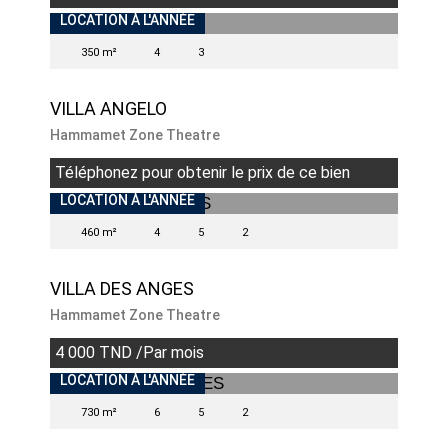
INDISPONIBLE
LOCATION À L'ANNÉE
350 m²
4
3
VILLA ANGELO
Hammamet Zone Theatre
Téléphonez pour obtenir le prix de ce bien
INDISPONIBLE
LOCATION À L'ANNÉE
460 m²
4
5
2
VILLA DES ANGES
Hammamet Zone Theatre
4 000 TND /Par mois
LOCATION À L'ANNÉE
730 m²
6
5
2