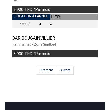
Lac 1
3 930 TND /Par mois
INDISPONIBLE
LOCATION À L'ANNÉE
1000 m²
4
4
DAR BOUGAINVILLIER
Hammamet - Zone Sindbed
3 900 TND /Par mois
Précédent
Suivant