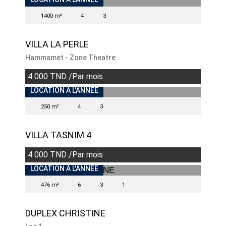
1400 m²
4
3
VILLA LA PERLE
Hammamet - Zone Theatre
4 000 TND /Par mois
INDISPONIBLE
LOCATION À L'ANNÉE
250 m²
4
3
VILLA TASNIM 4
4 000 TND /Par mois
INDISPONIBLE
LOCATION À L'ANNÉE
476 m²
6
3
1
DUPLEX CHRISTINE