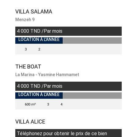
VILLA SALAMA
Menzeh 9
4 000 TND /Par mois
INDISPONIBLE
LOCATION À L'ANNÉE
3
2
THE BOAT
La Marina - Yasmine Hammamet
4 000 TND /Par mois
INDISPONIBLE
LOCATION À L'ANNÉE
600 m²
3
4
VILLA ALICE
Téléphonez pour obtenir le prix de ce bien