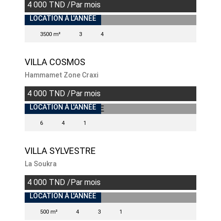
4 000 TND /Par mois
INDISPONIBLE
LOCATION À L'ANNÉE
3500 m²
3
4
VILLA COSMOS
Hammamet Zone Craxi
4 000 TND /Par mois
INDISPONIBLE
LOCATION À L'ANNÉE
6
4
1
VILLA SYLVESTRE
La Soukra
4 000 TND /Par mois
INDISPONIBLE
LOCATION À L'ANNÉE
500 m²
4
3
1