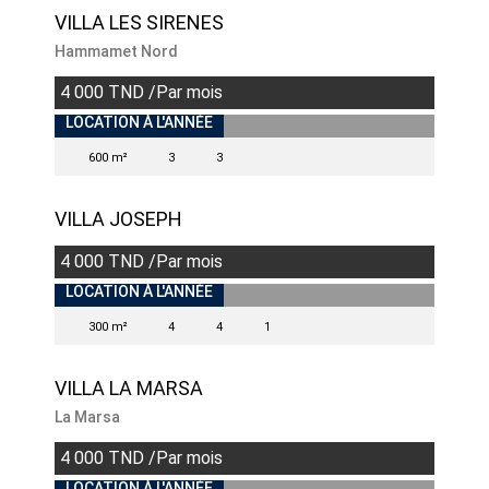
VILLA LES SIRENES
Hammamet Nord
4 000 TND /Par mois
INDISPONIBLE
LOCATION À L'ANNÉE
600 m²
3
3
VILLA JOSEPH
4 000 TND /Par mois
INDISPONIBLE
LOCATION À L'ANNÉE
300 m²
4
4
1
VILLA LA MARSA
La Marsa
4 000 TND /Par mois
INDISPONIBLE
LOCATION À L'ANNÉE