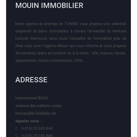
MOUIN IMMOBILIER
Notre agence de prestige en TUNISIE vous propose une sélection
exigeante de biens immobiliers à travers l’ensemble du territoire
tunisien Retrouvez ainsi toute l’actualité de l’immobilier près de
chez vous avec l'agence Mouin qui vous informe et vous propose
de nombreux biens en location ou à la vente : villa, maison, terrain,
appartement, locaux commerciaux, hôtel….
ADRESSE
Hammamet 8050
avenue des nations unies
Immeuble Chehida rdc
Appelez nous :
(+216) 52 605 844
(+216) 29 105 844