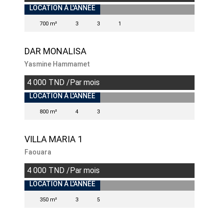
INDISPONIBLE
LOCATION À L'ANNÉE
700 m²
3
3
1
DAR MONALISA
Yasmine Hammamet
4 000 TND /Par mois
INDISPONIBLE
LOCATION À L'ANNÉE
800 m²
4
3
VILLA MARIA 1
Faouara
4 000 TND /Par mois
INDISPONIBLE
LOCATION À L'ANNÉE
350 m²
3
5