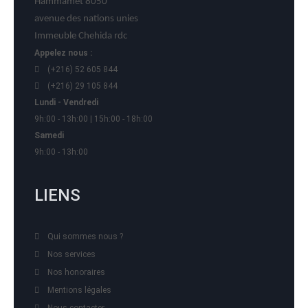
Hammamet 8050
avenue des nations unies
Immeuble Chehida rdc
Appelez nous :
(+216) 52 605 844
(+216) 29 105 844
Lundi - Vendredi
9h:00 - 13h:00 | 15h:00 - 18h:00
Samedi
9h:00 - 13h:00
LIENS
Qui sommes nous ?
Nos services
Nos honoraires
Mentions légales