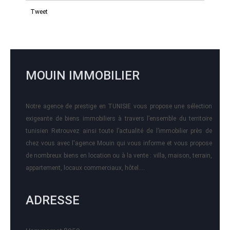
Tweet
MOUIN IMMOBILIER
Notre agence de prestige en TUNISIE vous propose une sélection
exigeante de biens immobiliers à travers l’ensemble du territoire
tunisien Retrouvez ainsi toute l’actualité de l’immobilier près de
chez vous avec l'agence Mouin qui vous informe et vous propose
de nombreux biens en location ou à la vente : villa, maison, terrain,
appartement, locaux commerciaux, hôtel….
ADRESSE