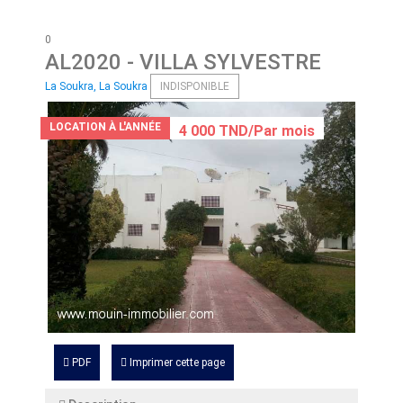
0
AL2020
- VILLA SYLVESTRE
La Soukra, La Soukra
INDISPONIBLE
LOCATION À L'ANNÉE
4 000 TND/Par mois
PDF
Imprimer cette page