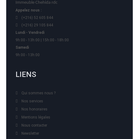
Immeuble Chehida rdc
Appelez nous :
(+216) 52 605 844
(+216) 29 105 844
Lundi - Vendredi
9h:00 - 13h:00 | 15h:00 - 18h:00
Samedi
9h:00 - 13h:00
LIENS
Qui sommes nous ?
Nos services
Nos honoraires
Mentions légales
Nous contacter
Newsletter