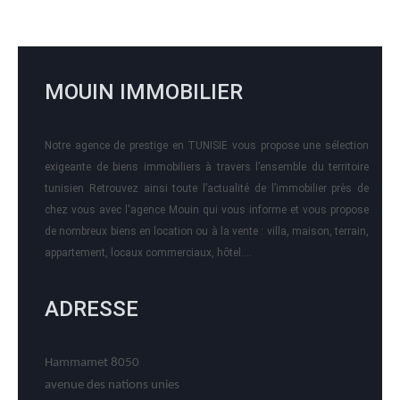
MOUIN IMMOBILIER
Notre agence de prestige en TUNISIE vous propose une sélection
exigeante de biens immobiliers à travers l’ensemble du territoire
tunisien Retrouvez ainsi toute l’actualité de l’immobilier près de
chez vous avec l'agence Mouin qui vous informe et vous propose
de nombreux biens en location ou à la vente : villa, maison, terrain,
appartement, locaux commerciaux, hôtel….
ADRESSE
Hammamet 8050
avenue des nations unies