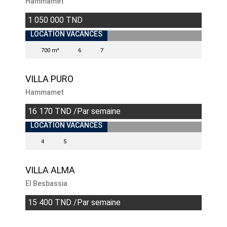
Hammamet
1 050 000 TND
BIENS EXCEPTIONNELS
LOCATION VACANCES
700 m²
6
7
VILLA PURO
Hammamet
16 170 TND /Par semaine
BIENS EXCEPTIONNELS
LOCATION VACANCES
4
5
VILLA ALMA
El Besbassia
15 400 TND /Par semaine