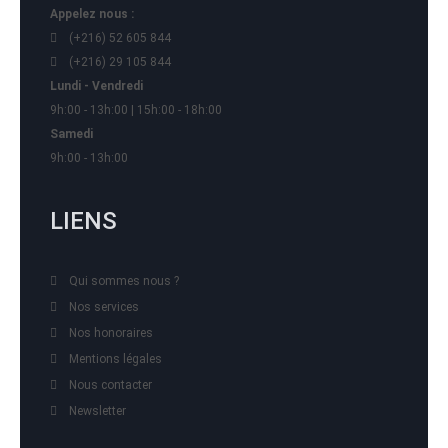
Appelez nous :
(+216) 52 605 844
(+216) 29 105 844
Lundi - Vendredi
9h:00 - 13h:00 | 15h:00 - 18h:00
Samedi
9h:00 - 13h:00
LIENS
Qui sommes nous ?
Nos services
Nos honoraires
Mentions légales
Nous contacter
Newsletter