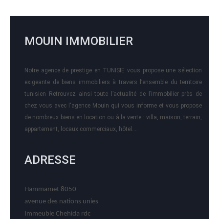
MOUIN IMMOBILIER
Notre agence de prestige en TUNISIE vous propose une sélection
exigeante de biens immobiliers à travers l’ensemble du territoire
tunisien Retrouvez ainsi toute l’actualité de l’immobilier près de
chez vous avec l'agence Mouin qui vous informe et vous propose
de nombreux biens en location ou à la vente : villa, maison, terrain,
appartement, locaux commerciaux, hôtel….
ADRESSE
Hammamet 8050
avenue des nations unies
Immeuble Chehida rdc