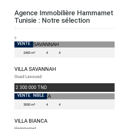
Agence Immobilière Hammamet
Tunisie : Notre sélection
BIENS EXCEPTIONNELS
0
VENTE
2400 m²
4
4
VILLA SAVANNAH
Ouad Lasouad
2 300 000 TND
BIENS EXCEPTIONNELS
INDISPONIBLE
VENTE
3000 m²
4
4
VILLA BIANCA
Hammamet