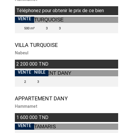
Téléphonez pour obtenir le prix de ce bien
BIENS EXCEPTIONNELS
VENTE
500 m²
3
3
VILLA TURQUOISE
Nabeul
2 200 000 TND
BIENS EXCEPTIONNELS
INDISPONIBLE
VENTE
2
3
APPARTEMENT DANY
Hammamet
1 600 000 TND
BIENS EXCEPTIONNELS
VENDU
VENTE