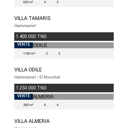
603 m²
4
5
VILLA TAMARIS
Hammamet
1 400 000 TND
BIENS EXCEPTIONNELS
VENTE
1100 m²
3
3
VILLA ODILE
Hammamet - El Monchar
1 250 000 TND
BIENS EXCEPTIONNELS
VENDU
VENTE
300 m²
4
4
VILLA ALMERIA