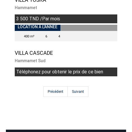
Hammamet
3 500 TND /Par mois
INDISPONIBLE
LOCATION À L'ANNÉE
400 m²
6
4
VILLA CASCADE
Hammamet Sud
Téléphonez pour obtenir le prix de ce bien
Précédent
Suivant