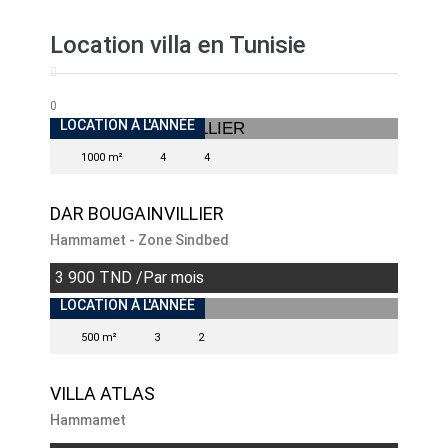
Location villa en Tunisie
0
INDISPONIBLE
LOCATION À L'ANNÉE
1000 m²
4
4
DAR BOUGAINVILLIER
Hammamet - Zone Sindbed
3 900 TND /Par mois
INDISPONIBLE
LOCATION À L'ANNÉE
500 m²
3
2
VILLA ATLAS
Hammamet