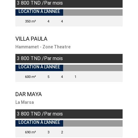
3 800 TND /Par mois
INDISPONIBLE
LOCATION À L'ANNÉE
350 m²
4
4
VILLA PAULA
Hammamet - Zone Theatre
3 800 TND /Par mois
INDISPONIBLE
LOCATION À L'ANNÉE
600 m²
5
4
1
DAR MAYA
La Marsa
3 800 TND /Par mois
INDISPONIBLE
LOCATION À L'ANNÉE
690 m²
3
2