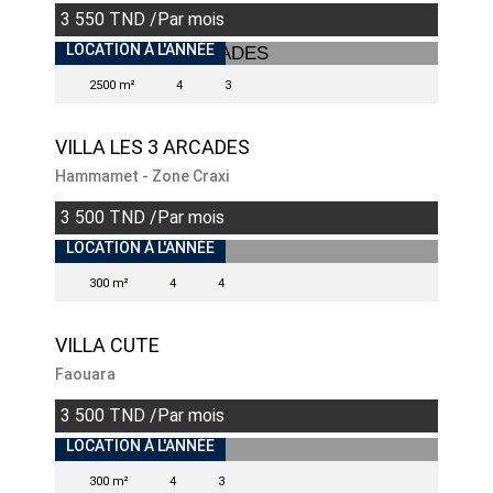
3 550 TND /Par mois
INDISPONIBLE
LOCATION À L'ANNÉE
2500 m²
4
3
VILLA LES 3 ARCADES
Hammamet - Zone Craxi
3 500 TND /Par mois
LOCATION À L'ANNÉE
300 m²
4
4
VILLA CUTE
Faouara
3 500 TND /Par mois
INDISPONIBLE
LOCATION À L'ANNÉE
300 m²
4
3