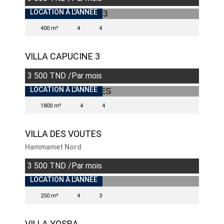
VENDU
LOCATION À L'ANNÉE
400 m²
4
4
VILLA CAPUCINE 3
3 500 TND /Par mois
INDISPONIBLE
LOCATION À L'ANNÉE
1800 m²
4
4
VILLA DES VOUTES
Hammamet Nord
3 500 TND /Par mois
LOCATION À L'ANNÉE
250 m²
4
3
VILLA YOSRA