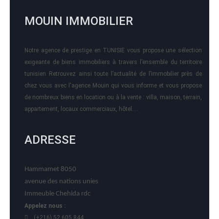
MOUIN IMMOBILIER
Notre agence de prestige en TUNISIE vous propose une sélection
exigeante de biens immobiliers à travers l’ensemble du territoire
tunisien Retrouvez ainsi toute l’actualité de l’immobilier près de
chez vous avec l'agence Mouin qui vous informe et vous propose
de nombreux biens en location ou à la vente : villa, maison, terrain,
appartement, locaux commerciaux, hôtel….
ADRESSE
Hammamet 8050
avenue des nations unies
Immeuble Chehida rdc
Appelez nous :
(+216) 52 605 844