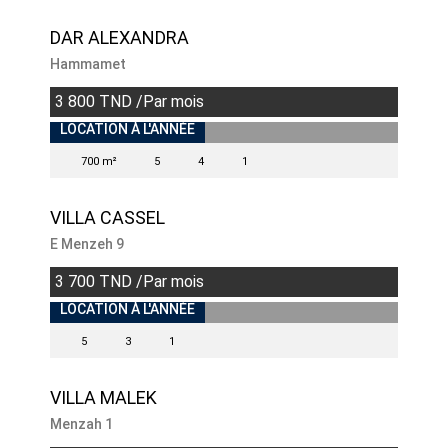
DAR ALEXANDRA
Hammamet
3 800 TND /Par mois
INDISPONIBLE
LOCATION À L'ANNÉE
700 m²
5
4
1
VILLA CASSEL
E Menzeh 9
3 700 TND /Par mois
INDISPONIBLE
LOCATION À L'ANNÉE
5
3
1
VILLA MALEK
Menzah 1