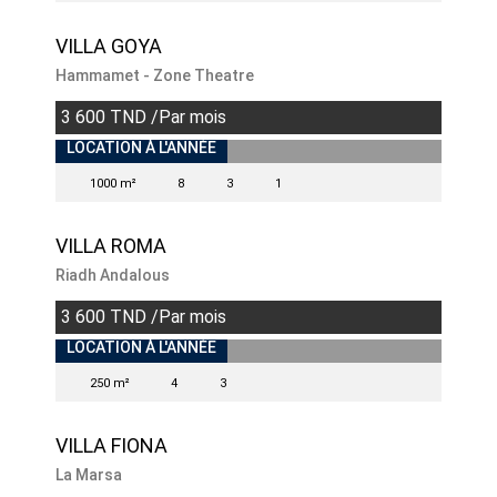
VILLA GOYA
Hammamet - Zone Theatre
3 600 TND /Par mois
LOCATION À L'ANNÉE
1000 m²
8
3
1
VILLA ROMA
Riadh Andalous
3 600 TND /Par mois
INDISPONIBLE
LOCATION À L'ANNÉE
250 m²
4
3
VILLA FIONA
La Marsa