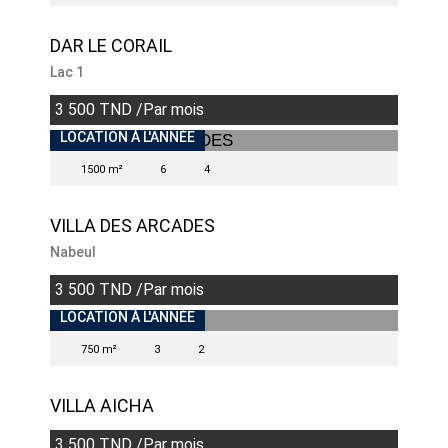
DAR LE CORAIL
Lac 1
3 500 TND /Par mois
INDISPONIBLE
LOCATION À L'ANNÉE
1500 m²
6
4
VILLA DES ARCADES
Nabeul
3 500 TND /Par mois
LOCATION À L'ANNÉE
750 m²
3
2
VILLA AICHA
3 500 TND /Par mois