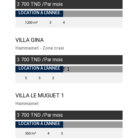
3 700 TND /Par mois
INDISPONIBLE
LOCATION À L'ANNÉE
1200 m²
3
4
VILLA GINA
Hammamet - Zone craxi
3 700 TND /Par mois
INDISPONIBLE
LOCATION À L'ANNÉE
5
5
2
VILLA LE MUGUET 1
Hammamet
3 700 TND /Par mois
LOCATION À L'ANNÉE
350 m²
4
5