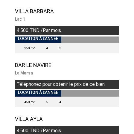
VILLA BARBARA
Lac 1
4 500 TND /Par mois
INDISPONIBLE
LOCATION À L'ANNÉE
950 m²
4
3
DAR LE NAVIRE
La Marsa
Téléphonez pour obtenir le prix de ce bien
LOCATION À L'ANNÉE
450 m²
5
4
VILLA AYLA
4 500 TND /Par mois