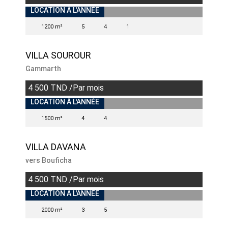
INDISPONIBLE
LOCATION À L'ANNÉE
1200 m²
5
4
1
VILLA SOUROUR
Gammarth
4 500 TND /Par mois
BIENS EXCEPTIONNELS
INDISPONIBLE
LOCATION À L'ANNÉE
1500 m²
4
4
VILLA DAVANA
vers Bouficha
4 500 TND /Par mois
INDISPONIBLE
LOCATION À L'ANNÉE
2000 m²
3
5