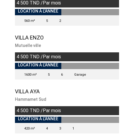
4 500 TND /Par mois
INDISPONIBLE
LOCATION À L'ANNÉE
560 m²
5
2
VILLA ENZO
Mutuelle ville
4 500 TND /Par mois
INDISPONIBLE
LOCATION À L'ANNÉE
1600 m²
5
6
Garage
VILLA AYA
Hammamet Sud
4 500 TND /Par mois
INDISPONIBLE
LOCATION À L'ANNÉE
420 m²
4
3
1