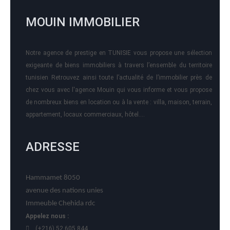
MOUIN IMMOBILIER
Notre agence de prestige en TUNISIE vous propose une sélection
exigeante de biens immobiliers à travers l’ensemble du territoire
tunisien Retrouvez ainsi toute l’actualité de l’immobilier près de
chez vous avec l'agence Mouin qui vous informe et vous propose
de nombreux biens en location ou à la vente : villa, maison, terrain,
appartement, locaux commerciaux, hôtel….
ADRESSE
Hammamet 8050
avenue des nations unies
Immeuble Chehida rdc
Appelez nous :
(+216) 52 605 844