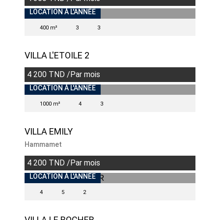
INDISPONIBLE
LOCATION À L'ANNÉE
400 m²
3
3
VILLA L'ETOILE 2
4 200 TND /Par mois
INDISPONIBLE
LOCATION À L'ANNÉE
1000 m²
4
3
VILLA EMILY
Hammamet
4 200 TND /Par mois
INDISPONIBLE
LOCATION À L'ANNÉE
4
5
2
VILLA LE ROCHER