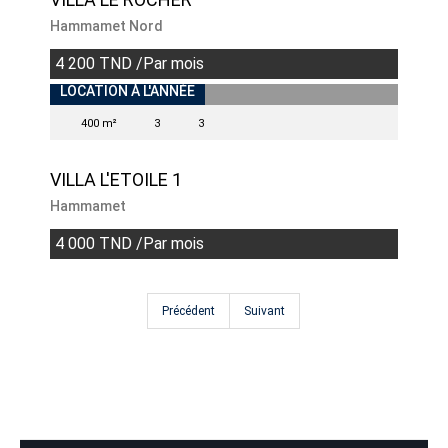
Hammamet Nord
4 200 TND /Par mois
INDISPONIBLE
LOCATION À L'ANNÉE
400 m²
3
3
VILLA L'ETOILE 1
Hammamet
4 000 TND /Par mois
Précédent
Suivant