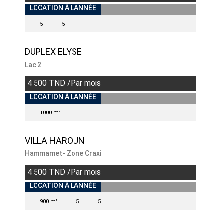
INDISPONIBLE
LOCATION À L'ANNÉE
5
5
DUPLEX ELYSE
Lac 2
4 500 TND /Par mois
INDISPONIBLE
LOCATION À L'ANNÉE
1000 m²
VILLA HAROUN
Hammamet- Zone Craxi
4 500 TND /Par mois
INDISPONIBLE
LOCATION À L'ANNÉE
900 m²
5
5