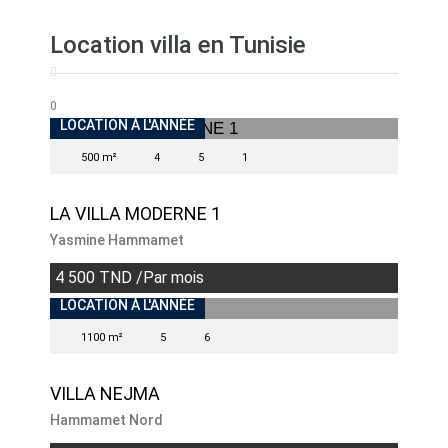
Location villa en Tunisie
0
INDISPONIBLE
LOCATION À L'ANNÉE
500 m²
4
5
1
LA VILLA MODERNE 1
Yasmine Hammamet
4 500 TND /Par mois
INDISPONIBLE
LOCATION À L'ANNÉE
1100 m²
5
6
VILLA NEJMA
Hammamet Nord