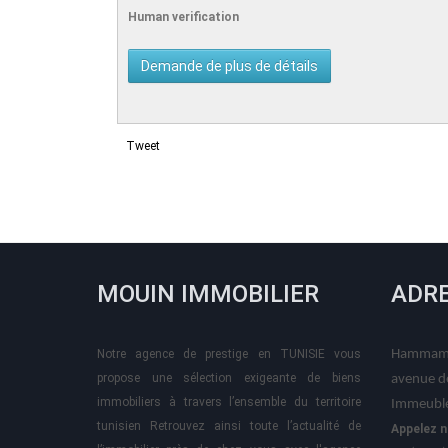
Human verification
Tweet
MOUIN IMMOBILIER
ADR
Notre agence de prestige en TUNISIE vous
Hammame
propose une sélection exigeante de biens
avenue d
immobiliers à travers l’ensemble du territoire
Immeuble
tunisien Retrouvez ainsi toute l’actualité de
Appelez n