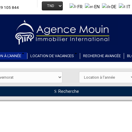
FR
EN
DE
IT
29 105 844
N À L'ANNÉE
LOCATION DE VACANCES
RECHERCHE AVANCÉE
BL
Recherche