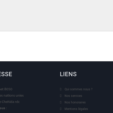
ESSE
LIENS
t 8050
Qui sommes nous ?
es nations unies
Nos services
 Chehida rdc
Nos honoraires
ous :
Mentions légales