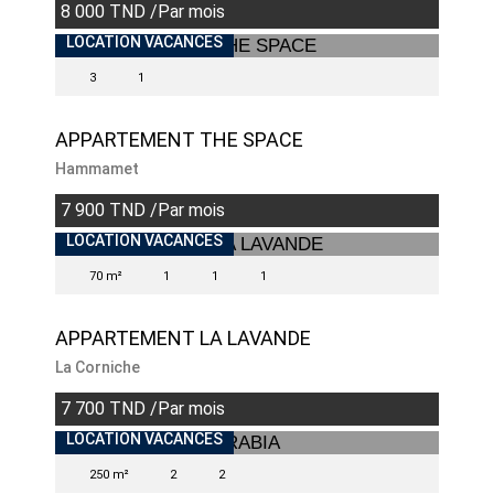
8 000 TND /Par mois
INDISPONIBLE
LOCATION VACANCES
3
1
APPARTEMENT THE SPACE
Hammamet
7 900 TND /Par mois
INDISPONIBLE
LOCATION VACANCES
70 m²
1
1
1
APPARTEMENT LA LAVANDE
La Corniche
7 700 TND /Par mois
LOCATION VACANCES
250 m²
2
2