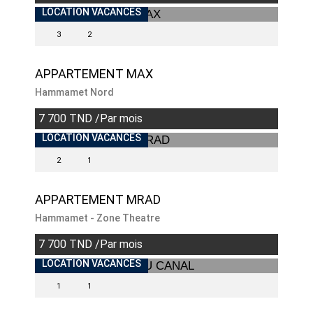
INDISPONIBLE
LOCATION VACANCES
3
2
APPARTEMENT MAX
Hammamet Nord
7 700 TND /Par mois
LOCATION VACANCES
2
1
APPARTEMENT MRAD
Hammamet - Zone Theatre
7 700 TND /Par mois
LOCATION VACANCES
1
1