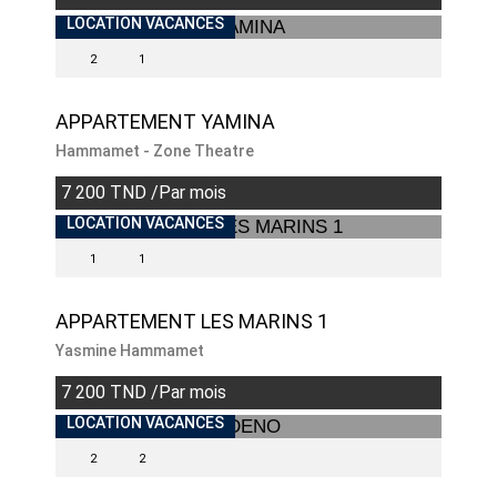
INDISPONIBLE
LOCATION VACANCES
2
1
APPARTEMENT YAMINA
Hammamet - Zone Theatre
7 200 TND /Par mois
INDISPONIBLE
LOCATION VACANCES
1
1
APPARTEMENT LES MARINS 1
Yasmine Hammamet
7 200 TND /Par mois
INDISPONIBLE
LOCATION VACANCES
2
2