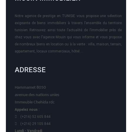
Notre agence de prestige en TUNISIE vous propose une sélection
exigeante de biens immobiliers à travers l’ensemble du territoire
tunisien Retrouvez ainsi toute l’actualité de l’immobilier près de
chez vous avec l'agence Mouin qui vous informe et vous propose
de nombreux biens en location ou à la vente : villa, maison, terrain,
appartement, locaux commerciaux, hôtel….
ADRESSE
Hammamet 8050
avenue des nations unies
Immeuble Chehida rdc
Appelez nous :
(+216) 52 605 844
(+216) 29 105 844
Lundi - Vendredi