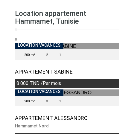
Location appartement
Hammamet, Tunisie
0
LOCATION VACANCES
200 m²
2
1
APPARTEMENT SABINE
8 000 TND /Par mois
INDISPONIBLE
LOCATION VACANCES
200 m²
3
1
APPARTEMENT ALESSANDRO
Hammamet Nord