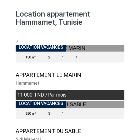
Location appartement
Hammamet, Tunisie
0
INDISPONIBLE
LOCATION VACANCES
150 m²
2
1
1
APPARTEMENT LE MARIN
Hammamet
11 000 TND /Par mois
INDISPONIBLE
LOCATION VACANCES
250 m²
3
1
APPARTEMENT DU SABLE
Sidi Mahersi