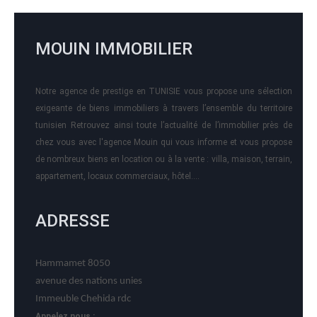
MOUIN IMMOBILIER
Notre agence de prestige en TUNISIE vous propose une sélection
exigeante de biens immobiliers à travers l’ensemble du territoire
tunisien Retrouvez ainsi toute l’actualité de l’immobilier près de
chez vous avec l'agence Mouin qui vous informe et vous propose
de nombreux biens en location ou à la vente : villa, maison, terrain,
appartement, locaux commerciaux, hôtel….
ADRESSE
Hammamet 8050
avenue des nations unies
Immeuble Chehida rdc
Appelez nous :