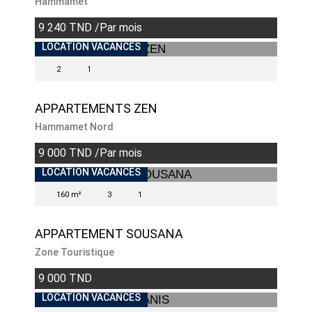
Hammamet
9 240 TND /Par mois
LOCATION VACANCES
2
1
APPARTEMENTS ZEN
Hammamet Nord
9 000 TND /Par mois
INDISPONIBLE
LOCATION VACANCES
160 m²
3
1
APPARTEMENT SOUSANA
Zone Touristique
9 000 TND
LOCATION VACANCES