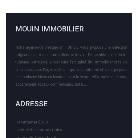
MOUIN IMMOBILIER
Notre agence de prestige en TUNISIE vous propose une sélection
exigeante de biens immobiliers à travers l’ensemble du territoire
tunisien Retrouvez ainsi toute l’actualité de l’immobilier près de
chez vous avec l'agence Mouin qui vous informe et vous propose
de nombreux biens en location ou à la vente : villa, maison, terrain,
appartement, locaux commerciaux, hôtel….
ADRESSE
Hammamet 8050
avenue des nations unies
Immeuble Chehida rdc