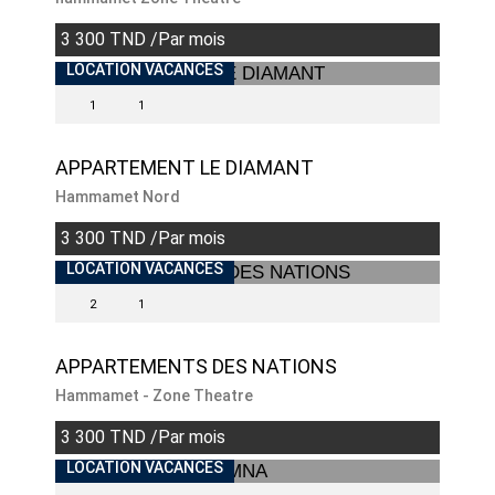
3 300 TND /Par mois
INDISPONIBLE
LOCATION VACANCES
1
1
APPARTEMENT LE DIAMANT
Hammamet Nord
3 300 TND /Par mois
INDISPONIBLE
LOCATION VACANCES
2
1
APPARTEMENTS DES NATIONS
Hammamet - Zone Theatre
3 300 TND /Par mois
INDISPONIBLE
LOCATION VACANCES