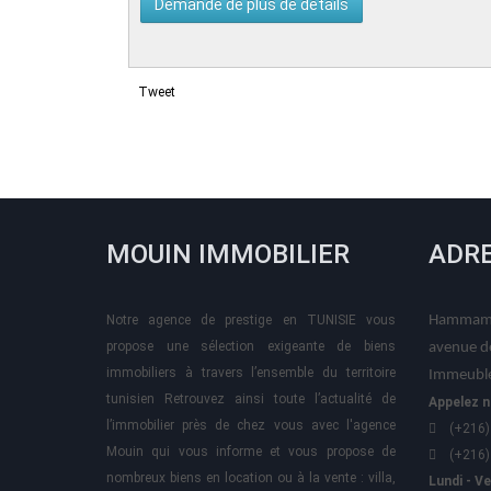
Tweet
MOUIN IMMOBILIER
ADR
Notre agence de prestige en TUNISIE vous
Hammame
propose une sélection exigeante de biens
avenue d
immobiliers à travers l’ensemble du territoire
Immeuble
tunisien Retrouvez ainsi toute l’actualité de
Appelez n
l’immobilier près de chez vous avec l'agence
(+216)
Mouin qui vous informe et vous propose de
(+216)
nombreux biens en location ou à la vente : villa,
Lundi - V