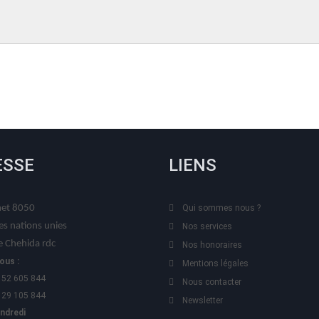
ESSE
LIENS
t 8050
Qui sommes nous ?
es nations unies
Nos services
 Chehida rdc
Nos honoraires
ous :
Mentions légales
 52 605 844
Nous contacter
 29 105 844
Newsletter
endredi