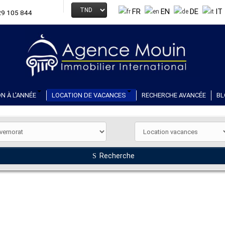
FR
EN
DE
IT
29 105 844
N À L'ANNÉE
LOCATION DE VACANCES
RECHERCHE AVANCÉE
BL
Recherche