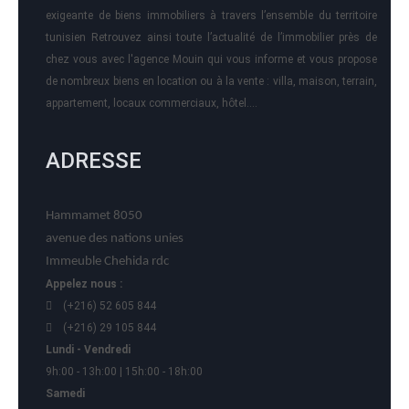
exigeante de biens immobiliers à travers l’ensemble du territoire
tunisien Retrouvez ainsi toute l’actualité de l’immobilier près de
chez vous avec l'agence Mouin qui vous informe et vous propose
de nombreux biens en location ou à la vente : villa, maison, terrain,
appartement, locaux commerciaux, hôtel….
ADRESSE
Hammamet 8050
avenue des nations unies
Immeuble Chehida rdc
Appelez nous :
(+216) 52 605 844
(+216) 29 105 844
Lundi - Vendredi
9h:00 - 13h:00 | 15h:00 - 18h:00
Samedi