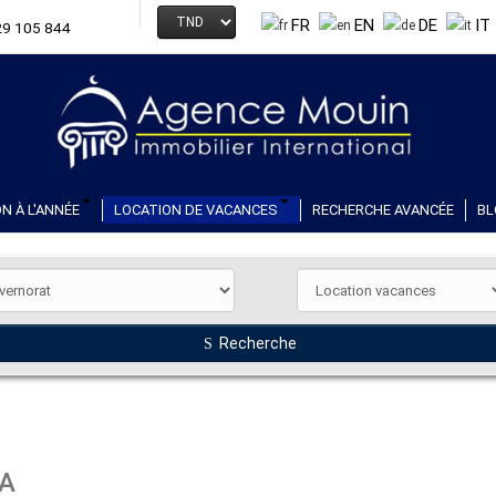
FR
EN
DE
IT
29 105 844
N À L'ANNÉE
LOCATION DE VACANCES
RECHERCHE AVANCÉE
BL
Recherche
YA