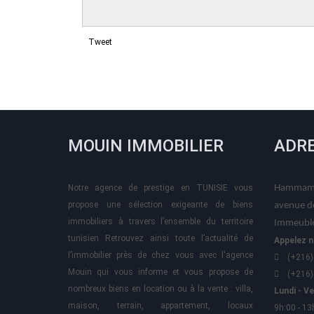
Tweet
MOUIN IMMOBILIER
ADR
Notre agence de prestige en TUNISIE vous
Hammame
propose une sélection exigeante de biens
avenue d
immobiliers à travers l’ensemble du territoire
Immeuble
tunisien Retrouvez ainsi toute l’actualité de
Appelez n
l’immobilier près de chez vous avec l'agence
(+216)
Mouin qui vous informe et vous propose de
(+216)
nombreux biens en location ou à la vente : villa,
Lundi - V
maison, terrain, appartement, locaux
9h:00 - 13