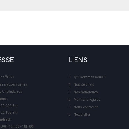
ESSE
LIENS
t 8050
Qui sommes nous ?
es nations unies
Nos services
 Chehida rdc
Nos honoraires
ous :
Mentions légales
 52 605 844
Nous contacter
 29 105 844
Newsletter
endredi
h:00 | 15h:00 - 18h:00