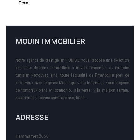
Tweet
MOUIN IMMOBILIER
Notre agence de prestige en TUNISIE vous propose une sélection
exigeante de biens immobiliers à travers l’ensemble du territoire
tunisien Retrouvez ainsi toute l’actualité de l’immobilier près de
chez vous avec l'agence Mouin qui vous informe et vous propose
de nombreux biens en location ou à la vente : villa, maison, terrain,
appartement, locaux commerciaux, hôtel….
ADRESSE
Hammamet 8050