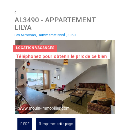
0
AL3490
- APPARTEMENT
LILYA
Les Mimosas, Hammamet Nord , 8050
LOCATION VACANCES
Téléphonez pour obtenir le prix de ce bien
PDF
Imprimer cette page