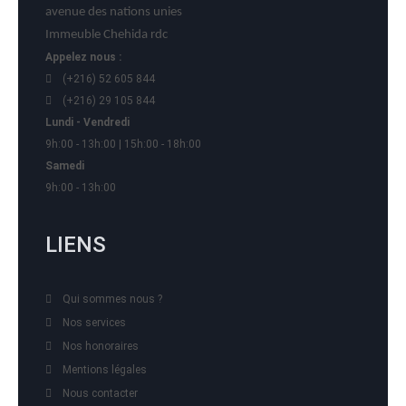
avenue des nations unies
Immeuble Chehida rdc
Appelez nous :
(+216) 52 605 844
(+216) 29 105 844
Lundi - Vendredi
9h:00 - 13h:00 | 15h:00 - 18h:00
Samedi
9h:00 - 13h:00
LIENS
Qui sommes nous ?
Nos services
Nos honoraires
Mentions légales
Nous contacter