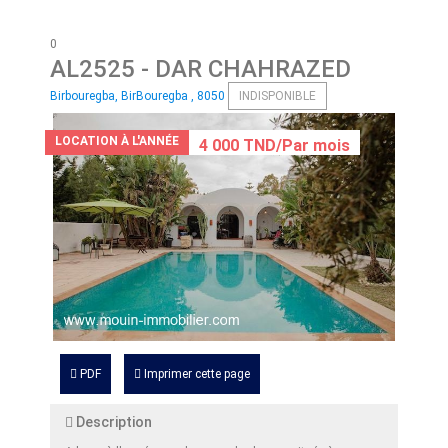
0
AL2525
- DAR CHAHRAZED
Birbouregba, BirBouregba , 8050
INDISPONIBLE
LOCATION À L'ANNÉE
4 000 TND/Par mois
PDF
Imprimer cette page
Description