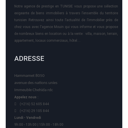
Notre agence de prestige en TUNISIE vous propose une sélection
exigeante de biens immobiliers à travers l’ensemble du territoire
tunisien Retrouvez ainsi toute l’actualité de l’immobilier près de
chez vous avec l'agence Mouin qui vous informe et vous propose
de nombreux biens en location ou à la vente : villa, maison, terrain,
appartement, locaux commerciaux, hôtel….
ADRESSE
Hammamet 8050
avenue des nations unies
Immeuble Chehida rdc
Appelez nous :
(+216) 52 605 844
(+216) 29 105 844
Lundi - Vendredi
9h:00 - 13h:00 | 15h:00 - 18h:00