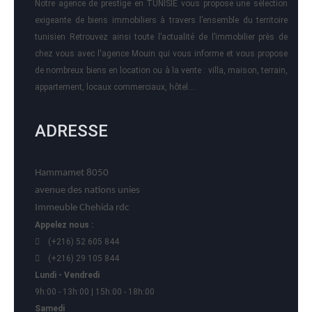
Notre agence de prestige en TUNISIE vous propose une sélection
exigeante de biens immobiliers à travers l’ensemble du territoire
tunisien Retrouvez ainsi toute l’actualité de l’immobilier près de
chez vous avec l'agence Mouin qui vous informe et vous propose
de nombreux biens en location ou à la vente : villa, maison, terrain,
appartement, locaux commerciaux, hôtel….
ADRESSE
Hammamet 8050
avenue des nations unies
Immeuble Chehida rdc
Appelez nous :
(+216) 52 605 844
(+216) 29 105 844
Lundi - Vendredi
9h:00 - 13h:00 | 15h:00 - 18h:00
Samedi