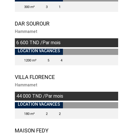
300 m²
3
1
DAR SOUROUR
Hammamet
6 600 TND /Par mois
INDISPONIBLE
LOCATION VACANCES
1200 m²
5
4
VILLA FLORENCE
Hammamet
44 000 TND /Par mois
INDISPONIBLE
LOCATION VACANCES
180 m²
2
2
MAISON FEDY