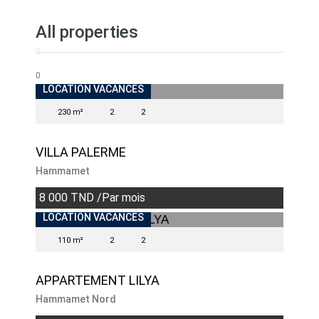
All properties
0
INDISPONIBLE
LOCATION VACANCES
230 m²
2
2
VILLA PALERME
Hammamet
8 000 TND /Par mois
LOCATION VACANCES
110 m²
2
2
APPARTEMENT LILYA
Hammamet Nord