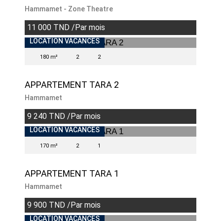
Hammamet - Zone Theatre
11 000 TND /Par mois
LOCATION VACANCES
180 m²
2
2
APPARTEMENT TARA 2
Hammamet
9 240 TND /Par mois
LOCATION VACANCES
170 m²
2
1
APPARTEMENT TARA 1
Hammamet
9 900 TND /Par mois
INDISPONIBLE
LOCATION VACANCES