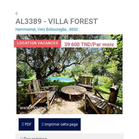
0
AL3389
- VILLA FOREST
Hammamet, Vers Birbouregba , 8050
LOCATION VACANCES
39 600 TND/Par mois
PDF
Imprimer cette page