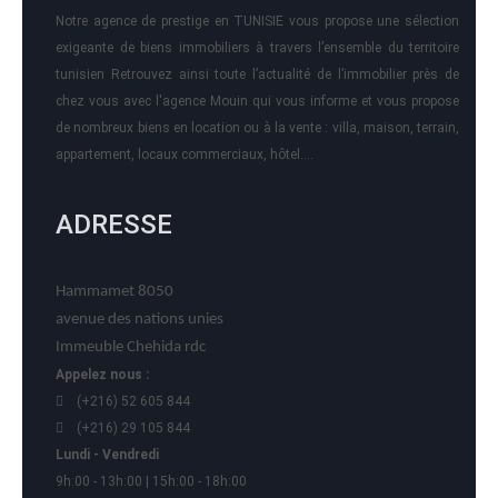
Notre agence de prestige en TUNISIE vous propose une sélection
exigeante de biens immobiliers à travers l’ensemble du territoire
tunisien Retrouvez ainsi toute l’actualité de l’immobilier près de
chez vous avec l'agence Mouin qui vous informe et vous propose
de nombreux biens en location ou à la vente : villa, maison, terrain,
appartement, locaux commerciaux, hôtel….
ADRESSE
Hammamet 8050
avenue des nations unies
Immeuble Chehida rdc
Appelez nous :
(+216) 52 605 844
(+216) 29 105 844
Lundi - Vendredi
9h:00 - 13h:00 | 15h:00 - 18h:00