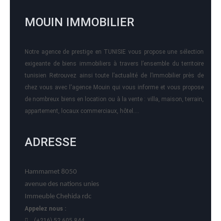
MOUIN IMMOBILIER
Notre agence de prestige en TUNISIE vous propose une sélection
exigeante de biens immobiliers à travers l’ensemble du territoire
tunisien Retrouvez ainsi toute l’actualité de l’immobilier près de
chez vous avec l'agence Mouin qui vous informe et vous propose
de nombreux biens en location ou à la vente : villa, maison, terrain,
appartement, locaux commerciaux, hôtel….
ADRESSE
Hammamet 8050
avenue des nations unies
Immeuble Chehida rdc
Appelez nous :
(+216) 52 605 844