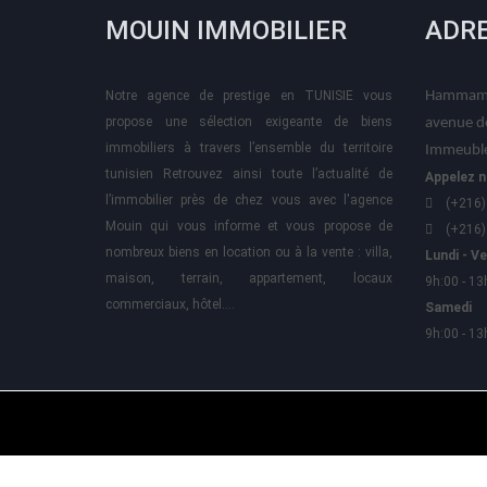
MOUIN IMMOBILIER
ADR
Notre agence de prestige en TUNISIE vous
Hammame
propose une sélection exigeante de biens
avenue d
immobiliers à travers l’ensemble du territoire
Immeuble
tunisien Retrouvez ainsi toute l’actualité de
Appelez n
l’immobilier près de chez vous avec l'agence
(+216)
Mouin qui vous informe et vous propose de
(+216)
nombreux biens en location ou à la vente : villa,
Lundi - V
maison, terrain, appartement, locaux
9h:00 - 13
commerciaux, hôtel….
Samedi
9h:00 - 13