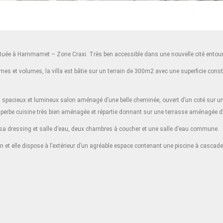
uée à Hammamet – Zone Craxi. Très ben accessible dans une nouvelle cité entouré
mes et volumes, la villa est bâtie sur un terrain de 300m2 avec une superficie cons
n spacieux et lumineux salon aménagé d’une belle cheminée, ouvert d’un coté sur un
 superbe cuisine très bien aménagée et répartie donnant sur une terrasse aménagée 
 sa dressing et salle d’eau, deux chambres à coucher et une salle d’eau commune.
ion et elle dispose à l’extérieur d’un agréable espace contenant une piscine à cascad