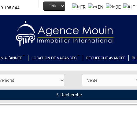
FR
EN
DE
IT
29 105 844
N À L'ANNÉE
LOCATION DE VACANCES
RECHERCHE AVANCÉE
BL
Recherche