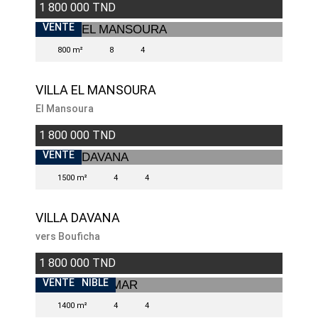
1 800 000 TND
VENTE
800 m²
8
4
VILLA EL MANSOURA
El Mansoura
1 800 000 TND
VENTE
1500 m²
4
4
VILLA DAVANA
vers Bouficha
1 800 000 TND
INDISPONIBLE
VENTE
1400 m²
4
4