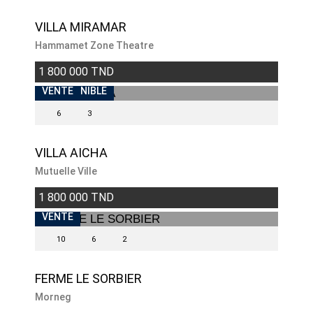
VILLA MIRAMAR
Hammamet Zone Theatre
1 800 000 TND
INDISPONIBLE
VENTE
6
3
VILLA AICHA
Mutuelle Ville
1 800 000 TND
VENTE
10
6
2
FERME LE SORBIER
Morneg