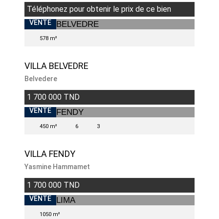
Téléphonez pour obtenir le prix de ce bien
VENTE
578 m²
VILLA BELVEDRE
Belvedere
1 700 000 TND
VENTE
450 m²
6
3
VILLA FENDY
Yasmine Hammamet
1 700 000 TND
VENTE
1050 m²