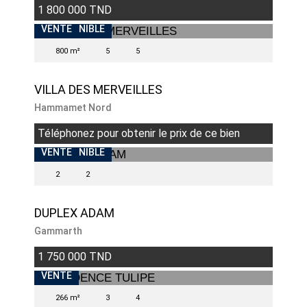
1 800 000 TND
INDISPONIBLE
VENTE
800 m²
5
5
VILLA DES MERVEILLES
Hammamet Nord
Téléphonez pour obtenir le prix de ce bien
INDISPONIBLE
VENTE
2
2
DUPLEX ADAM
Gammarth
1 750 000 TND
VENDU
VENTE
266 m²
3
4