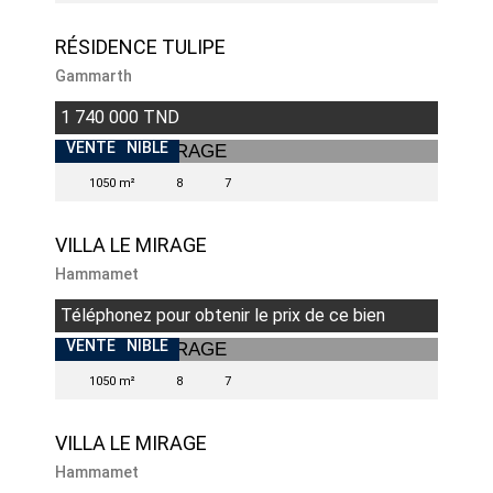
RÉSIDENCE TULIPE
Gammarth
1 740 000 TND
INDISPONIBLE
VENTE
1050 m²
8
7
VILLA LE MIRAGE
Hammamet
Téléphonez pour obtenir le prix de ce bien
INDISPONIBLE
VENTE
1050 m²
8
7
VILLA LE MIRAGE
Hammamet