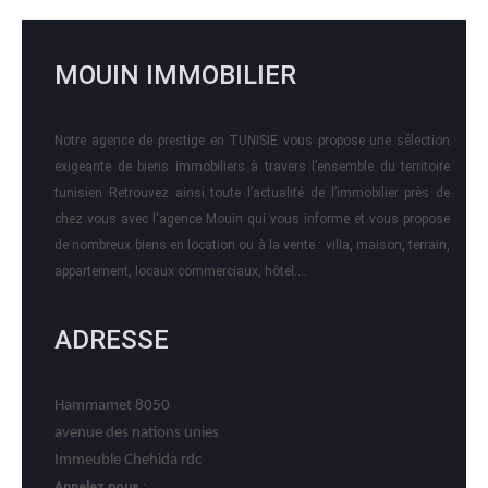
MOUIN IMMOBILIER
Notre agence de prestige en TUNISIE vous propose une sélection
exigeante de biens immobiliers à travers l’ensemble du territoire
tunisien Retrouvez ainsi toute l’actualité de l’immobilier près de
chez vous avec l'agence Mouin qui vous informe et vous propose
de nombreux biens en location ou à la vente : villa, maison, terrain,
appartement, locaux commerciaux, hôtel….
ADRESSE
Hammamet 8050
avenue des nations unies
Immeuble Chehida rdc
Appelez nous :