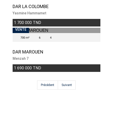
DAR LA COLOMBE
Yasmine Hammamet
1 700 000 TND
VENDU
VENTE
700 m²
6
4
DAR MAROUEN
Menzah 7
1 690 000 TND
Précédent
Suivant