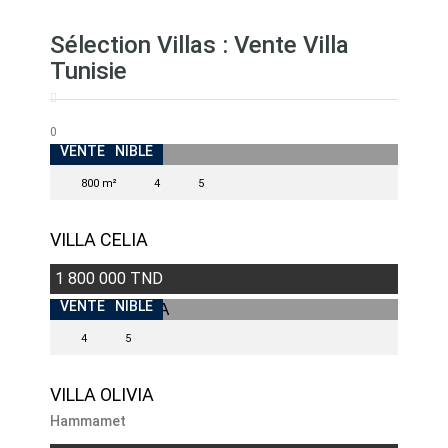
Sélection Villas : Vente Villa
Tunisie
0
INDISPONIBLE
VENTE
800 m²
4
5
VILLA CELIA
1 800 000 TND
INDISPONIBLE
VENTE
4
5
VILLA OLIVIA
Hammamet