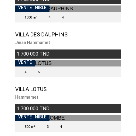
INDISPONIBLE
VENTE
1000 m²
4
4
VILLA DES DAUPHINS
Jinan Hammamet
1 700 000 TND
VENDU
VENTE
4
5
VILLA LOTUS
Hammamet
1 700 000 TND
INDISPONIBLE
VENTE
800 m²
3
4