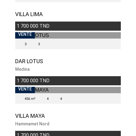
VILLA LIMA
1 700 000 TND
VENTE
3
3
DAR LOTUS
Medina
1 700 000 TND
VENDU
VENTE
456 m²
4
4
VILLA MAYA
Hammamet Nord
1 700 000 TND