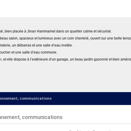
é, bien placée à Jinan Hammamet dans un quartier calme et sécurisé.
beau salon, spacieux et lumineux avec un coin cheminé, ouvert sur une belle terrasse
erie, un débarras et une salle d’eau invitée.
 coucher et une salle d’eau commune.
ion, et elle dispose à l’extérieure d’un garage, un beau jardin gazonné et bien amé
ironnement, communications
onnement, communications