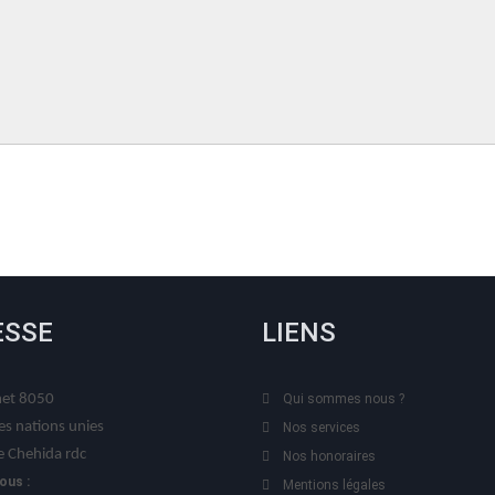
ESSE
LIENS
t 8050
Qui sommes nous ?
es nations unies
Nos services
 Chehida rdc
Nos honoraires
ous :
Mentions légales