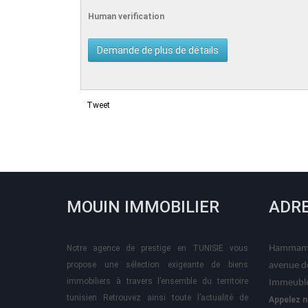
Human verification
Tweet
MOUIN IMMOBILIER
ADR
Notre agence de prestige en TUNISIE vous
Hammame
propose une sélection exigeante de biens
avenue d
immobiliers à travers l’ensemble du territoire
Immeuble
tunisien Retrouvez ainsi toute l’actualité de
Appelez n