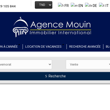
FR
EN
DE
IT
29 105 844
N À L'ANNÉE
LOCATION DE VACANCES
RECHERCHE AVANCÉE
BL
Recherche