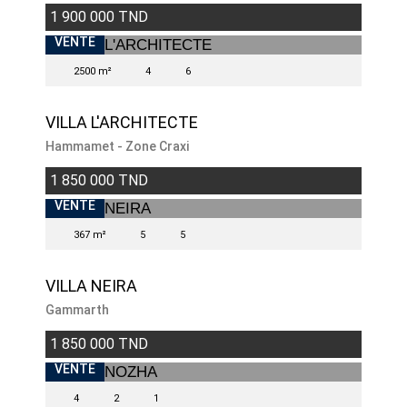
1 900 000 TND
VENTE
2500 m²
4
6
VILLA L'ARCHITECTE
Hammamet - Zone Craxi
1 850 000 TND
VENTE
367 m²
5
5
VILLA NEIRA
Gammarth
1 850 000 TND
VENDU
VENTE
4
2
1