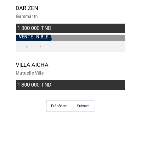
DAR ZEN
Gammarth
1 800 000 TND
INDISPONIBLE
VENTE
6
3
VILLA AICHA
Mutuelle Ville
1 800 000 TND
Précédent
Suivant