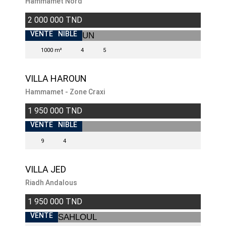
Hammamet Nord
2 000 000 TND
INDISPONIBLE
VENTE
1000 m²
4
5
VILLA HAROUN
Hammamet - Zone Craxi
1 950 000 TND
INDISPONIBLE
VENTE
9
4
VILLA JED
Riadh Andalous
1 950 000 TND
VENTE