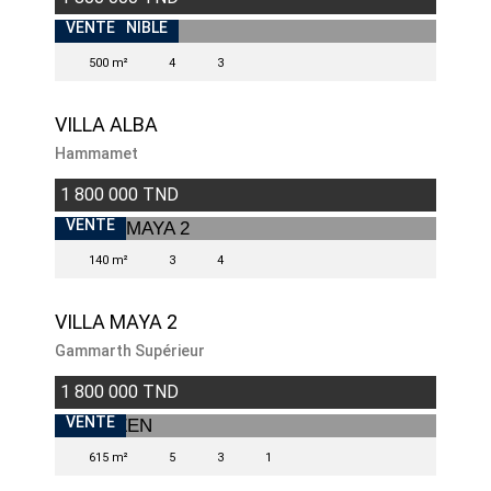
INDISPONIBLE
VENTE
500 m²
4
3
VILLA ALBA
Hammamet
1 800 000 TND
VENDU
VENTE
140 m²
3
4
VILLA MAYA 2
Gammarth Supérieur
1 800 000 TND
VENDU
VENTE
615 m²
5
3
1