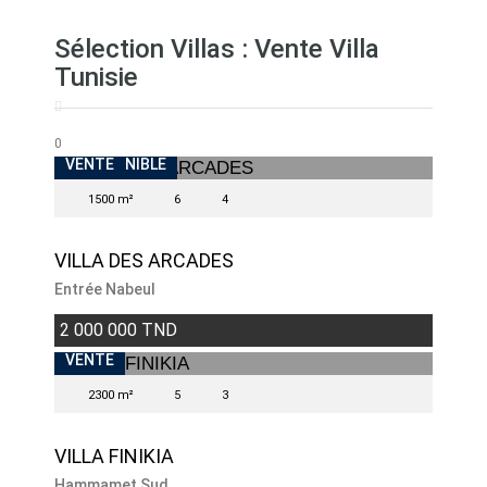
Sélection Villas : Vente Villa
Tunisie
0
INDISPONIBLE
VENTE
1500 m²
6
4
VILLA DES ARCADES
Entrée Nabeul
2 000 000 TND
VENTE
2300 m²
5
3
VILLA FINIKIA
Hammamet Sud