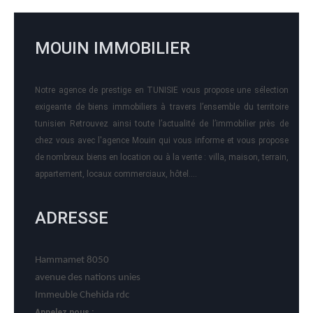
MOUIN IMMOBILIER
Notre agence de prestige en TUNISIE vous propose une sélection
exigeante de biens immobiliers à travers l’ensemble du territoire
tunisien Retrouvez ainsi toute l’actualité de l’immobilier près de
chez vous avec l'agence Mouin qui vous informe et vous propose
de nombreux biens en location ou à la vente : villa, maison, terrain,
appartement, locaux commerciaux, hôtel….
ADRESSE
Hammamet 8050
avenue des nations unies
Immeuble Chehida rdc
Appelez nous :