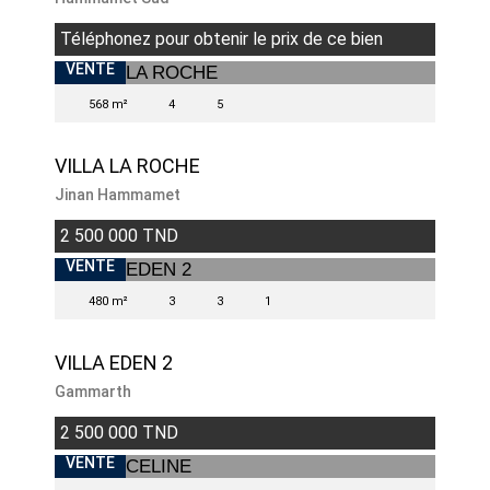
Téléphonez pour obtenir le prix de ce bien
VENTE
568 m²
4
5
VILLA LA ROCHE
Jinan Hammamet
2 500 000 TND
VENDU
VENTE
480 m²
3
3
1
VILLA EDEN 2
Gammarth
2 500 000 TND
VENTE