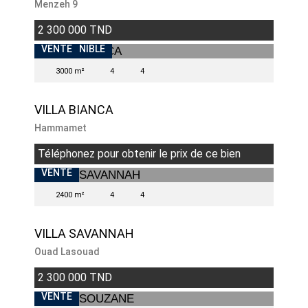
Menzeh 9
2 300 000 TND
BIENS EXCEPTIONNELS
INDISPONIBLE
VENTE
3000 m²
4
4
VILLA BIANCA
Hammamet
Téléphonez pour obtenir le prix de ce bien
BIENS EXCEPTIONNELS
VENTE
2400 m²
4
4
VILLA SAVANNAH
Ouad Lasouad
2 300 000 TND
VENTE