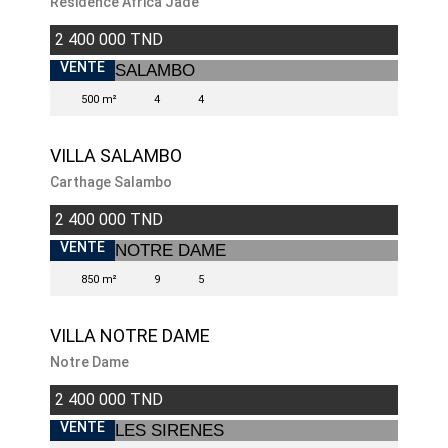
Residence Africa Jade
2 400 000 TND
VENTE
500 m²
4
4
VILLA SALAMBO
Carthage Salambo
2 400 000 TND
VENDU
VENTE
850 m²
9
5
VILLA NOTRE DAME
Notre Dame
2 400 000 TND
VENTE