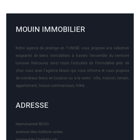
MOUIN IMMOBILIER
Notre agence de prestige en TUNISIE vous propose une sélection
exigeante de biens immobiliers à travers l’ensemble du territoire
tunisien Retrouvez ainsi toute l’actualité de l’immobilier près de
chez vous avec l'agence Mouin qui vous informe et vous propose
de nombreux biens en location ou à la vente : villa, maison, terrain,
appartement, locaux commerciaux, hôtel….
ADRESSE
Hammamet 8050
avenue des nations unies
Immeuble Chehida rdc