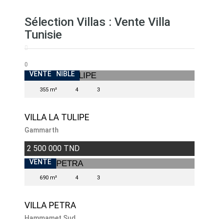
Sélection Villas : Vente Villa
Tunisie
0
INDISPONIBLE
VENTE
355 m²
4
3
VILLA LA TULIPE
Gammarth
2 500 000 TND
VENTE
690 m²
4
3
VILLA PETRA
Hammamet Sud