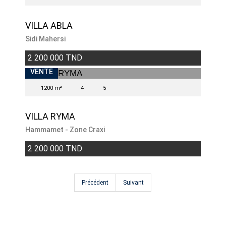
VILLA ABLA
Sidi Mahersi
2 200 000 TND
VENDU
VENTE
1200 m²
4
5
VILLA RYMA
Hammamet - Zone Craxi
2 200 000 TND
Précédent
Suivant