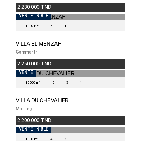
2 280 000 TND
INDISPONIBLE
VENTE
1000 m²
5
4
VILLA EL MENZAH
Gammarth
2 250 000 TND
VENTE
10000 m²
3
3
1
VILLA DU CHEVALIER
Morneg
2 200 000 TND
INDISPONIBLE
VENTE
1980 m²
4
3