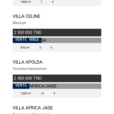
1000 m²
7
6
VILLA CELINE
Menzah
2 500 000 TND
INDISPONIBLE
VENTE
870 m²
3
4
VILLA APOLDA
Yasmine Hammamet
2 400 000 TND
VENTE
1520 m²
13
9
VILLA AFRICA JADE