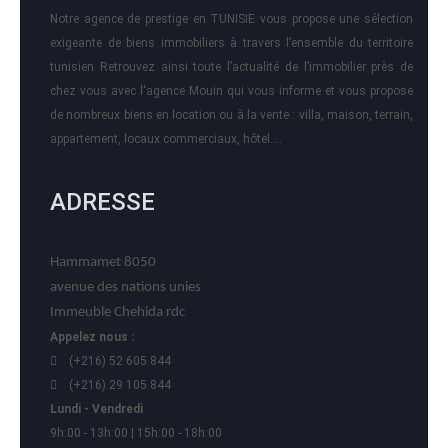
Notre agence de prestige en TUNISIE vous propose une sélection
exigeante de biens immobiliers à travers l’ensemble du territoire
tunisien Retrouvez ainsi toute l’actualité de l’immobilier près de
chez vous avec l'agence Mouin qui vous informe et vous propose
de nombreux biens en location ou à la vente : villa, maison, terrain,
appartement, locaux commerciaux, hôtel….
ADRESSE
Hammamet 8050
avenue des nations unies
Immeuble Chehida rdc
Appelez nous :
(+216) 52 605 844
(+216) 29 105 844
Lundi - Vendredi
9h:00 - 13h:00 | 15h:00 - 18h:00