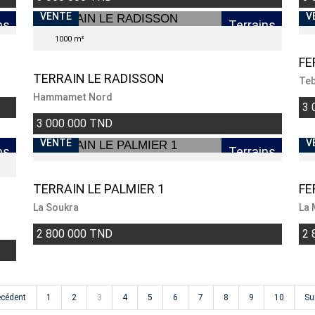
VENTE
V
ns
Terrains
1000 m²
FE
TERRAIN LE RADISSON
Te
Hammamet Nord
3 
3 000 000 TND
VENTE
I
V
ns
Terrains
TERRAIN LE PALMIER 1
FE
La Soukra
La
2 800 000 TND
2 
écédent
1
2
3
4
5
6
7
8
9
10
Su