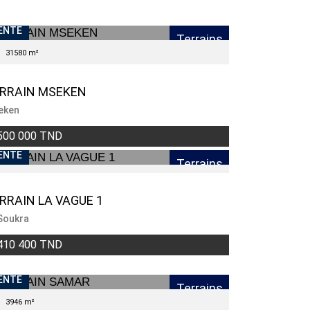
ENTE
Terrains
31580 m²
RRAIN MSEKEN
eken
500 000 TND
ENDU
ENTE
Terrains
RRAIN LA VAGUE 1
Soukra
410 400 TND
ENTE
Terrains
3946 m²