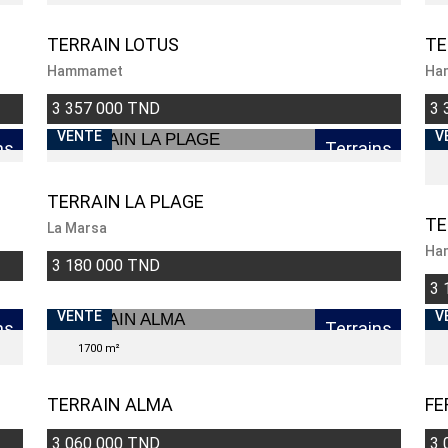
TERRAIN LOTUS
TE
Hammamet
Ha
3 357 000 TND
3 
VENTE
V
ns
Terrains
TERRAIN LA PLAGE
TE
La Marsa
Ha
3 180 000 TND
3 
VENTE
V
ns
Terrains
1700 m²
TERRAIN ALMA
FE
3 060 000 TND
3 