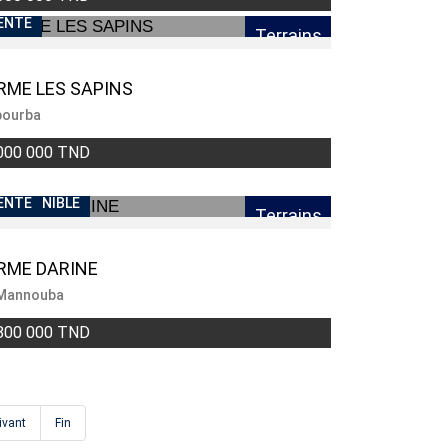
ENTE
Terrains
RME LES SAPINS
bourba
000 000 TND
NDISPONIBLE
ENTE
Terrains
RME DARINE
 Mannouba
800 000 TND
ivant
Fin