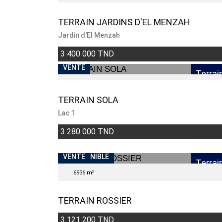
TERRAIN JARDINS D'EL MENZAH
Jardin d'El Menzah
3 400 000 TND
VENDU
VENTE
Terrai
TERRAIN SOLA
Lac 1
3 280 000 TND
INDISPONIBLE
VENTE
Terrai
6936 m²
TERRAIN ROSSIER
3 121 200 TND