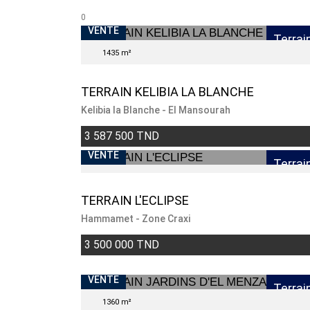
0
VENTE
Terrai
1435 m²
TERRAIN KELIBIA LA BLANCHE
Kelibia la Blanche - El Mansourah
3 587 500 TND
VENTE
Terrai
TERRAIN L'ECLIPSE
Hammamet - Zone Craxi
3 500 000 TND
VENTE
Terrai
1360 m²