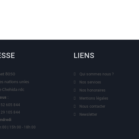
ESSE
LIENS
t 8050
Qui sommes nous ?
es nations unies
Nos services
 Chehida rdc
Nos honoraires
ous :
Mentions légales
 52 605 844
Nous contacter
 29 105 844
Newsletter
endredi
h:00 | 15h:00 - 18h:00