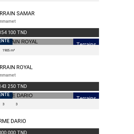
RRAIN SAMAR
mmamet
354 100 TND
ENTE
Terrains
1905 m²
RRAIN ROYAL
mmamet
143 250 TND
ENTE
Terrains
3
3
RME DARIO
000 000 TND