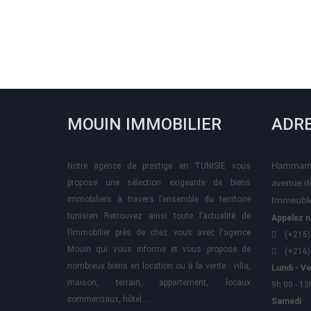
MOUIN IMMOBILIER
ADR
Notre agence de prestige en TUNISIE vous
Hammame
propose une sélection exigeante de biens
avenue d
immobiliers à travers l’ensemble du territoire
Immeuble
tunisien Retrouvez ainsi toute l’actualité de
Appelez n
l’immobilier près de chez vous avec l'agence
(+216)
Mouin qui vous informe et vous propose de
(+216)
nombreux biens en location ou à la vente : villa,
Lundi - V
maison, terrain, appartement, locaux
9h:00 - 13
commerciaux, hôtel….
Samedi