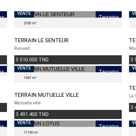
VENTE
V
ns
Terrains
2700 m²
TERRAIN LE SENTEUR
TE
Raoued
Ms
3 510 000 TND
3 
VENTE
V
V
ns
Terrains
1587 m²
TE
TERRAIN MUTUELLE VILLE
La 
Mutuelle ville
3 
3 491 400 TND
VENTE
V
ns
Terrains
11190 m²