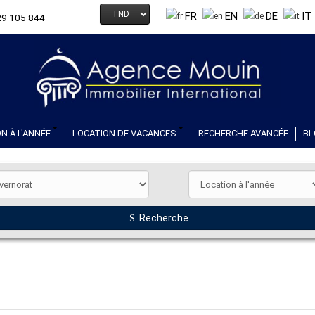
FR
EN
DE
IT
29 105 844
N À L'ANNÉE
LOCATION DE VACANCES
RECHERCHE AVANCÉE
BL
Recherche