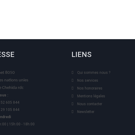
ESSE
LIENS
t 8050
Qui sommes nous ?
es nations unies
Nos services
 Chehida rdc
Nos honoraires
ous :
Mentions légales
 52 605 844
Nous contacter
 29 105 844
Newsletter
endredi
h:00 | 15h:00 - 18h:00