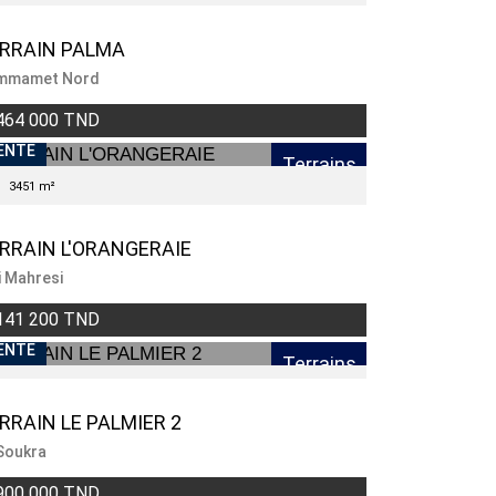
RRAIN PALMA
mmamet Nord
464 000 TND
ENTE
Terrains
3451 m²
RRAIN L'ORANGERAIE
i Mahresi
141 200 TND
ENTE
Terrains
RRAIN LE PALMIER 2
Soukra
900 000 TND