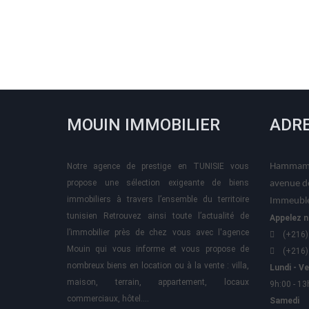
MOUIN IMMOBILIER
ADR
Notre agence de prestige en TUNISIE vous
Hammame
propose une sélection exigeante de biens
avenue d
immobiliers à travers l’ensemble du territoire
Immeuble
tunisien Retrouvez ainsi toute l’actualité de
Appelez n
l’immobilier près de chez vous avec l'agence
(+216)
Mouin qui vous informe et vous propose de
(+216)
nombreux biens en location ou à la vente : villa,
Lundi - V
maison, terrain, appartement, locaux
9h:00 - 13
commerciaux, hôtel….
Samedi