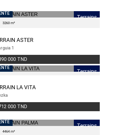
ENTE
Terrains
3260 m²
RRAIN ASTER
rguia 1
890 000 TND
ENTE
Terrains
RRAIN LA VITA
ezka
712 000 TND
ENTE
Terrains
4464 m²