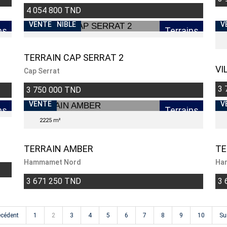
4 054 800 TND
INDISPONIBLE
VENTE
V
ns
Terrains
TERRAIN CAP SERRAT 2
VI
Cap Serrat
3 
3 750 000 TND
VENTE
V
ns
Terrains
2225 m²
TERRAIN AMBER
TE
Hammamet Nord
Ha
3 671 250 TND
3 
écédent
1
2
3
4
5
6
7
8
9
10
Su