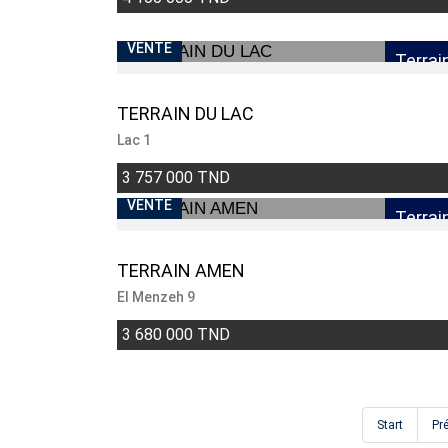
VENDU
VENTE
Terrai
TERRAIN DU LAC
Lac 1
3 757 000 TND
VENTE
Terrai
TERRAIN AMEN
El Menzeh 9
3 680 000 TND
Start
Pr