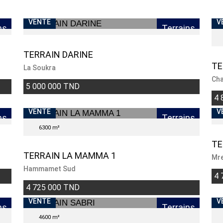
VENTE
V
ns
Terrains
TERRAIN DARINE
TE
La Soukra
Cha
5 000 000 TND
4 
VENTE
V
ns
Terrains
6300 m²
TE
TERRAIN LA MAMMA 1
Mr
Hammamet Sud
4 
4 725 000 TND
VENTE
V
ns
Terrains
4600 m²