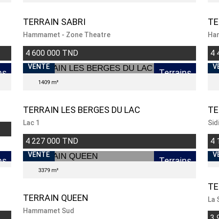
TERRAIN SABRI
TE
Hammamet - Zone Theatre
Ha
4 600 000 TND
4 
VENDU
VENTE
V
ns
Terrains
1409 m²
TERRAIN LES BERGES DU LAC
TE
Lac 1
Sid
4 227 000 TND
4 
VENTE
V
ns
Terrains
3379 m²
TE
TERRAIN QUEEN
La 
Hammamet Sud
3 