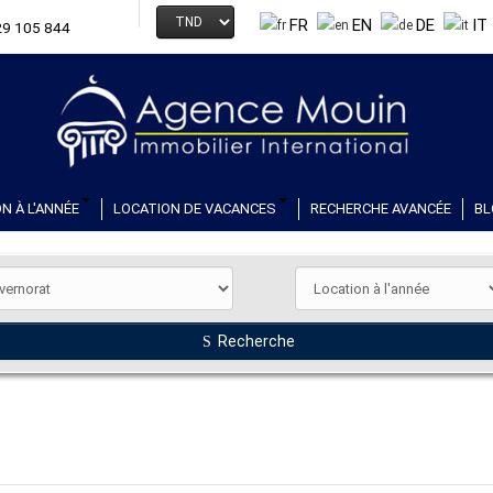
FR
EN
DE
IT
29 105 844
N À L'ANNÉE
LOCATION DE VACANCES
RECHERCHE AVANCÉE
BL
Recherche