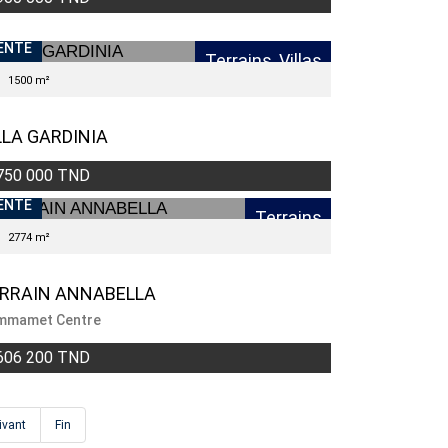
ENTE
Terrains, Villas
1500 m²
LLA GARDINIA
750 000 TND
ENTE
Terrains
2774 m²
RRAIN ANNABELLA
mmamet Centre
606 200 TND
ivant
Fin