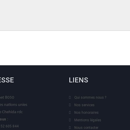
ESSE
LIENS
t 8050
Qui sommes nous ?
es nations unies
Nos services
 Chehida rdc
Nos honoraires
ous :
Mentions légales
 52 605 844
Nous contacter