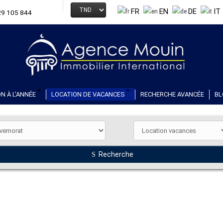
FR
EN
DE
IT
29 105 844
N À L'ANNÉE
LOCATION DE VACANCES
RECHERCHE AVANCÉE
BL
Recherche