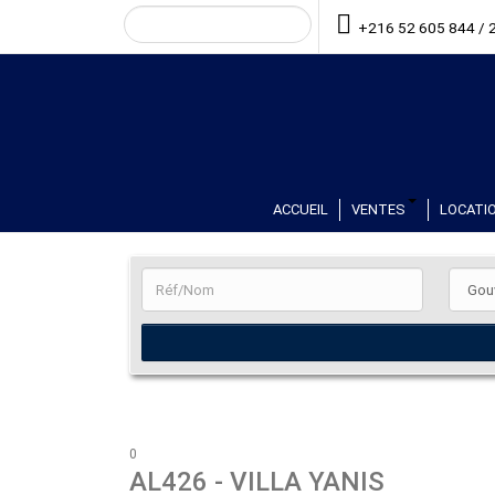
+216 52 605 844 / 
ACCUEIL
VENTES
LOCATIO
0
AL426
- VILLA YANIS