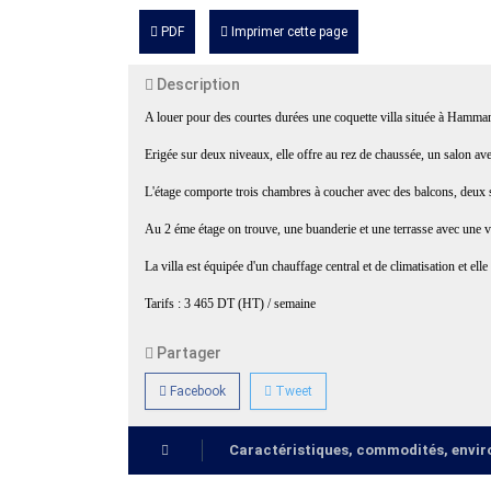
PDF
Imprimer cette page
Description
A louer pour des courtes durées une coquette villa située à Hammam
Erigée sur deux niveaux, elle offre au rez de chaussée, un salon av
L'étage comporte trois chambres à coucher avec des balcons, deux s
Au 2 éme étage on trouve, une buanderie et une terrasse avec une v
La villa est équipée d'un chauffage central et de climatisation et ell
Tarifs : 3 465 DT (HT) / semaine
Partager
Facebook
Tweet
Caractéristiques, commodités, env