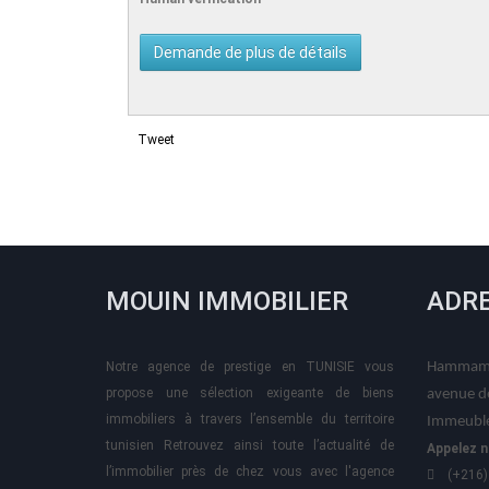
Tweet
MOUIN IMMOBILIER
ADR
Notre agence de prestige en TUNISIE vous
Hammame
propose une sélection exigeante de biens
avenue d
immobiliers à travers l’ensemble du territoire
Immeuble
tunisien Retrouvez ainsi toute l’actualité de
Appelez n
l’immobilier près de chez vous avec l'agence
(+216)