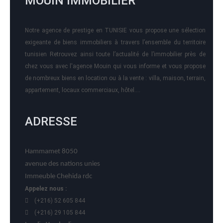
MOUIN IMMOBILIER
Notre agence de prestige en TUNISIE vous propose une sélection
exigeante de biens immobiliers à travers l’ensemble du territoire
tunisien Retrouvez ainsi toute l’actualité de l’immobilier près de
chez vous avec l'agence Mouin qui vous informe et vous propose
de nombreux biens en location ou à la vente : villa, maison, terrain,
appartement, locaux commerciaux, hôtel….
ADRESSE
Hammamet 8050
avenue des nations unies
Immeuble Chehida rdc
Appelez nous :
(+216) 52 605 844
(+216) 29 105 844