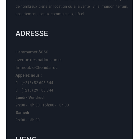
de nombreux biens en location ou à la vente : villa, maison, terrain,
appartement, locaux commerciaux, hôtel….
ADRESSE
Hammamet 8050
avenue des nations unies
Immeuble Chehida rdc
Appelez nous :
(+216) 52 605 844
(+216) 29 105 844
Lundi - Vendredi
9h:00 - 13h:00 | 15h:00 - 18h:00
Samedi
9h:00 - 13h:00