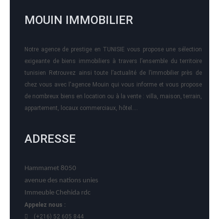
MOUIN IMMOBILIER
Notre agence de prestige en TUNISIE vous propose une sélection
exigeante de biens immobiliers à travers l’ensemble du territoire
tunisien Retrouvez ainsi toute l’actualité de l’immobilier près de
chez vous avec l'agence Mouin qui vous informe et vous propose
de nombreux biens en location ou à la vente : villa, maison, terrain,
appartement, locaux commerciaux, hôtel….
ADRESSE
Hammamet 8050
avenue des nations unies
Immeuble Chehida rdc
Appelez nous :
(+216) 52 605 844