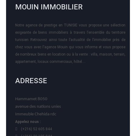
MOUIN IMMOBILIER
Notre agence de prestige en TUNISIE vous propose une sélection
exigeante de biens immobiliers à travers l’ensemble du territoire
tunisien Retrouvez ainsi toute l’actualité de l’immobilier près de
chez vous avec l'agence Mouin qui vous informe et vous propose
de nombreux biens en location ou à la vente : villa, maison, terrain,
appartement, locaux commerciaux, hôtel….
ADRESSE
Hammamet 8050
avenue des nations unies
Immeuble Chehida rdc
Appelez nous :
(+216) 52 605 844