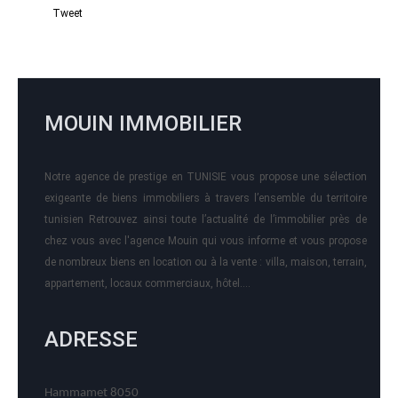
Tweet
MOUIN IMMOBILIER
Notre agence de prestige en TUNISIE vous propose une sélection
exigeante de biens immobiliers à travers l’ensemble du territoire
tunisien Retrouvez ainsi toute l’actualité de l’immobilier près de
chez vous avec l'agence Mouin qui vous informe et vous propose
de nombreux biens en location ou à la vente : villa, maison, terrain,
appartement, locaux commerciaux, hôtel….
ADRESSE
Hammamet 8050