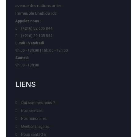
avenue des nations unies
Immeuble Chehida rdc
Appelez nous :
(+216) 52 605 844
(+216) 29 105 844
Lundi - Vendredi
9h:00 - 13h:00 | 15h:00 - 18h:00
Samedi
9h:00 - 13h:00
LIENS
Qui sommes nous ?
Nos services
Nos honoraires
Mentions légales
Nous contacter