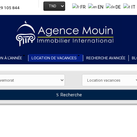
FR
EN
DE
IT
29 105 844
N À L'ANNÉE
LOCATION DE VACANCES
RECHERCHE AVANCÉE
BL
Recherche