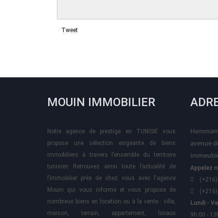
Tweet
MOUIN IMMOBILIER
ADR
Notre agence de prestige en TUNISIE vous
Hammame
propose une sélection exigeante de biens
avenue d
immobiliers à travers l’ensemble du territoire
Immeuble
tunisien Retrouvez ainsi toute l’actualité de
Appelez n
l’immobilier près de chez vous avec l'agence
(+216)
Mouin qui vous informe et vous propose de
(+216)
nombreux biens en location ou à la vente : villa,
Lundi - V
maison, terrain, appartement, locaux
9h:00 - 13