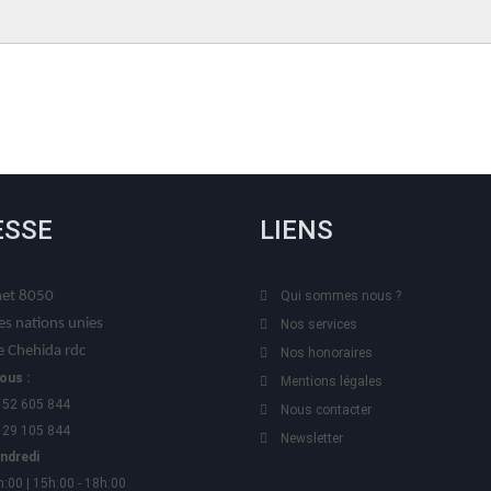
ESSE
LIENS
t 8050
Qui sommes nous ?
es nations unies
Nos services
 Chehida rdc
Nos honoraires
ous :
Mentions légales
 52 605 844
Nous contacter
 29 105 844
Newsletter
endredi
h:00 | 15h:00 - 18h:00