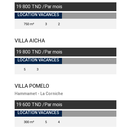
19 800 TND /Par mois
LOCATION VACANCES
750 m²
3
2
VILLA AICHA
19 800 TND /Par mois
INDISPONIBLE
LOCATION VACANCES
5
3
VILLA POMELO
Hammamet - La Corniche
19 600 TND /Par mois
INDISPONIBLE
LOCATION VACANCES
300 m²
5
4