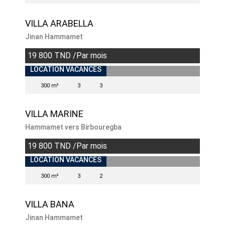
VILLA ARABELLA
Jinan Hammamet
19 800 TND /Par mois
LOCATION VACANCES
300 m²
3
3
VILLA MARINE
Hammamet vers Birbouregba
19 800 TND /Par mois
INDISPONIBLE
LOCATION VACANCES
300 m²
3
2
VILLA BANA
Jinan Hammamet