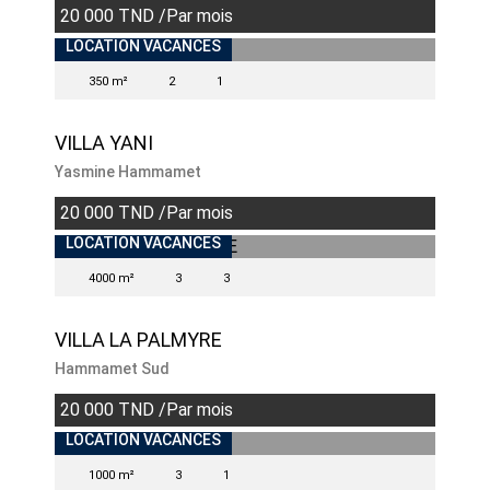
20 000 TND /Par mois
LOCATION VACANCES
350 m²
2
1
VILLA YANI
Yasmine Hammamet
20 000 TND /Par mois
LOCATION VACANCES
4000 m²
3
3
VILLA LA PALMYRE
Hammamet Sud
20 000 TND /Par mois
INDISPONIBLE
LOCATION VACANCES
1000 m²
3
1