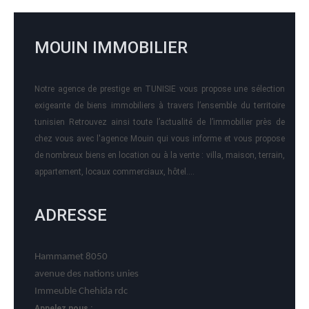
MOUIN IMMOBILIER
Notre agence de prestige en TUNISIE vous propose une sélection
exigeante de biens immobiliers à travers l’ensemble du territoire
tunisien Retrouvez ainsi toute l’actualité de l’immobilier près de
chez vous avec l'agence Mouin qui vous informe et vous propose
de nombreux biens en location ou à la vente : villa, maison, terrain,
appartement, locaux commerciaux, hôtel….
ADRESSE
Hammamet 8050
avenue des nations unies
Immeuble Chehida rdc
Appelez nous :