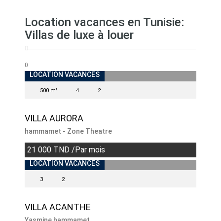
Location vacances en Tunisie:
Villas de luxe à louer
0
INDISPONIBLE
LOCATION VACANCES
500 m²
4
2
VILLA AURORA
hammamet - Zone Theatre
21 000 TND /Par mois
INDISPONIBLE
LOCATION VACANCES
3
2
VILLA ACANTHE
Yasmine hammamet