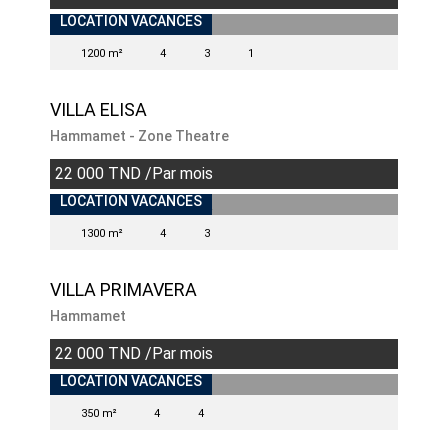
INDISPONIBLE
LOCATION VACANCES
1200 m²
4
3
1
VILLA ELISA
Hammamet - Zone Theatre
22 000 TND /Par mois
INDISPONIBLE
LOCATION VACANCES
1300 m²
4
3
VILLA PRIMAVERA
Hammamet
22 000 TND /Par mois
INDISPONIBLE
LOCATION VACANCES
350 m²
4
4