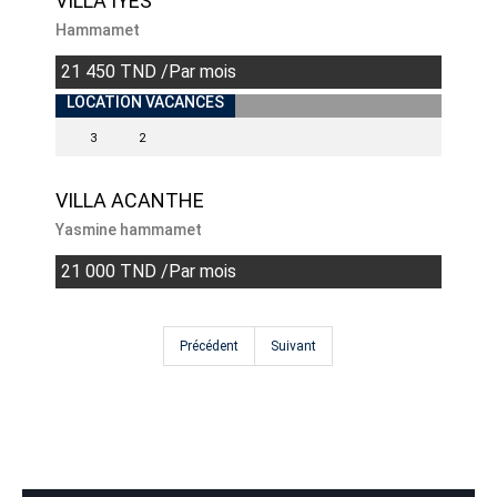
VILLA IYES
Hammamet
21 450 TND /Par mois
INDISPONIBLE
LOCATION VACANCES
3
2
VILLA ACANTHE
Yasmine hammamet
21 000 TND /Par mois
Précédent
Suivant