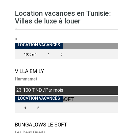
Location vacances en Tunisie:
Villas de luxe à louer
0
INDISPONIBLE
LOCATION VACANCES
1000 m²
4
3
VILLA EMILY
Hammamet
23 100 TND /Par mois
INDISPONIBLE
LOCATION VACANCES
4
2
BUNGALOWS LE SOFT
Les Deux Oueds