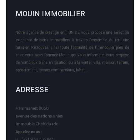
MOUIN IMMOBILIER
Notre agence de prestige en TUNISIE vous propose une sélection
exigeante de biens immobiliers à travers l’ensemble du territoire
tunisien Retrouvez ainsi toute l’actualité de l’immobilier près de
chez vous avec l'agence Mouin qui vous informe et vous propose
de nombreux biens en location ou à la vente : villa, maison, terrain,
appartement, locaux commerciaux, hôtel….
ADRESSE
Hammamet 8050
avenue des nations unies
Immeuble Chehida rdc
Appelez nous :
(+216) 52 605 844