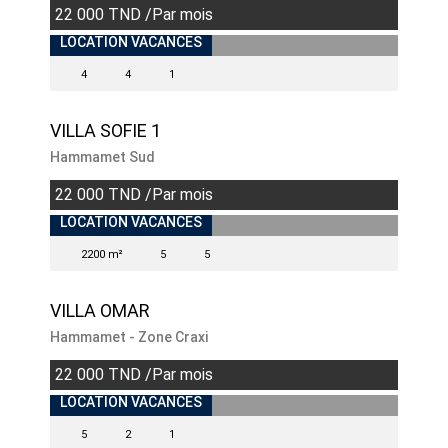
22 000 TND /Par mois
INDISPONIBLE
LOCATION VACANCES
4
4
1
VILLA SOFIE 1
Hammamet Sud
22 000 TND /Par mois
INDISPONIBLE
LOCATION VACANCES
2200 m²
5
5
VILLA OMAR
Hammamet - Zone Craxi
22 000 TND /Par mois
INDISPONIBLE
LOCATION VACANCES
5
2
1