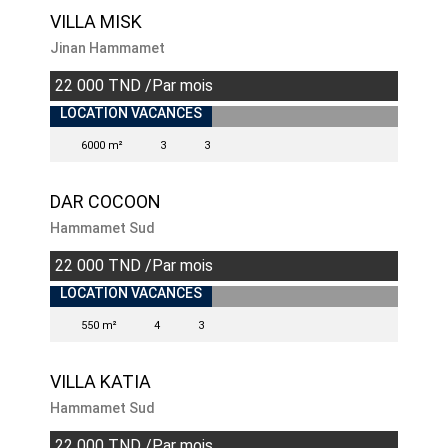
VILLA MISK
Jinan Hammamet
22 000 TND /Par mois
INDISPONIBLE
LOCATION VACANCES
6000 m²
3
3
DAR COCOON
Hammamet Sud
22 000 TND /Par mois
INDISPONIBLE
LOCATION VACANCES
550 m²
4
3
VILLA KATIA
Hammamet Sud
22 000 TND /Par mois