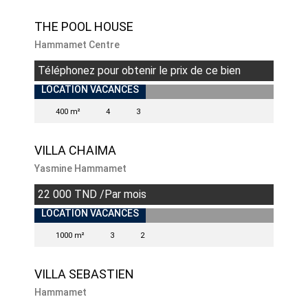
THE POOL HOUSE
Hammamet Centre
Téléphonez pour obtenir le prix de ce bien
LOCATION VACANCES
400 m²
4
3
VILLA CHAIMA
Yasmine Hammamet
22 000 TND /Par mois
INDISPONIBLE
LOCATION VACANCES
1000 m²
3
2
VILLA SEBASTIEN
Hammamet