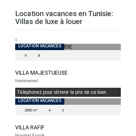
Location vacances en Tunisie:
Villas de luxe à louer
0
INDISPONIBLE
LOCATION VACANCES
9
8
VILLA MAJESTUEUSE
Hammamet
Téléphonez pour obtenir le prix de ce bien
INDISPONIBLE
LOCATION VACANCES
2000 m²
4
5
VILLA RAFIF
Houmet Esouk