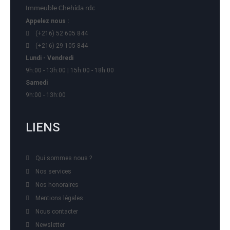
Immeuble Chehida rdc
Appelez nous :
(+216) 52 605 844
(+216) 29 105 844
Lundi - Vendredi
9h:00 - 13h:00 | 15h:00 - 18h:00
Samedi
9h:00 - 13h:00
LIENS
Qui sommes nous ?
Nos services
Nos honoraires
Mentions légales
Nous contacter
Newsletter