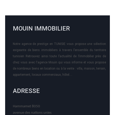
MOUIN IMMOBILIER
Notre agence de prestige en TUNISIE vous propose une sélection
exigeante de biens immobiliers à travers l’ensemble du territoire
tunisien Retrouvez ainsi toute l’actualité de l’immobilier près de
chez vous avec l'agence Mouin qui vous informe et vous propose
de nombreux biens en location ou à la vente : villa, maison, terrain,
appartement, locaux commerciaux, hôtel….
ADRESSE
Hammamet 8050
avenue des nations unies