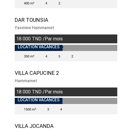
400 m²
4
2
DAR TOUNSIA
Yasmine Hammamet
18 000 TND /Par mois
INDISPONIBLE
LOCATION VACANCES
350 m²
4
5
2
VILLA CAPUCINE 2
Hammamet
18 000 TND /Par mois
LOCATION VACANCES
1500 m²
3
4
VILLA JOCANDA