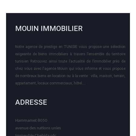
MOUIN IMMOBILIER
Notre agence de prestige en TUNISIE vous propose une sélection
exigeante de biens immobiliers à travers l’ensemble du territoire
tunisien Retrouvez ainsi toute l’actualité de l’immobilier près de
chez vous avec l'agence Mouin qui vous informe et vous propose
de nombreux biens en location ou à la vente : villa, maison, terrain,
appartement, locaux commerciaux, hôtel….
ADRESSE
Hammamet 8050
avenue des nations unies
Immeuble Chehida rdc