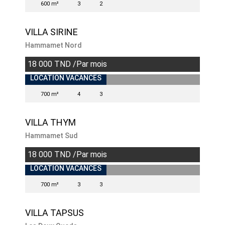
600 m²
3
2
VILLA SIRINE
Hammamet Nord
18 000 TND /Par mois
LOCATION VACANCES
700 m²
4
3
VILLA THYM
Hammamet Sud
18 000 TND /Par mois
INDISPONIBLE
LOCATION VACANCES
700 m²
3
3
VILLA TAPSUS