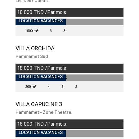
Les Deux Oueds
18 000 TND /Par mois
INDISPONIBLE
LOCATION VACANCES
1500 m²
3
3
VILLA ORCHIDA
Hammamet Sud
18 000 TND /Par mois
INDISPONIBLE
LOCATION VACANCES
200 m²
4
5
2
VILLA CAPUCINE 3
Hammamet - Zone Theatre
18 000 TND /Par mois
LOCATION VACANCES