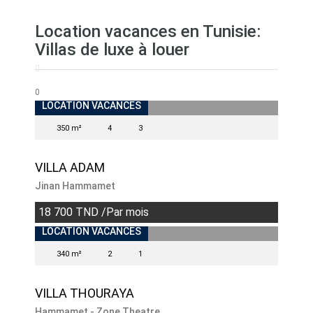
Location vacances en Tunisie:
Villas de luxe à louer
0
INDISPONIBLE
LOCATION VACANCES
350 m²
4
3
VILLA ADAM
Jinan Hammamet
18 700 TND /Par mois
LOCATION VACANCES
340 m²
2
1
VILLA THOURAYA
Hammamet - Zone Theatre