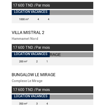
17 600 TND /Par mois
INDISPONIBLE
LOCATION VACANCES
1000 m²
4
4
VILLA MISTRAL 2
Hammamet Nord
17 600 TND /Par mois
LOCATION VACANCES
200 m²
2
1
BUNGALOW LE MIRAGE
Complexe Le Mirage
17 600 TND /Par mois
LOCATION VACANCES
350 m²
3
4