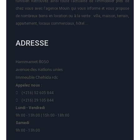
tunisien Retrouvez ainsi toute l’actualité de l’immobilier près de
chez vous avec l'agence Mouin qui vous informe et vous propose
de nombreux biens en location ou à la vente : villa, maison, terrain,
appartement, locaux commerciaux, hôtel….
ADRESSE
Hammamet 8050
avenue des nations unies
Immeuble Chehida rdc
Appelez nous :
(+216) 52 605 844
(+216) 29 105 844
Lundi - Vendredi
9h:00 - 13h:00 | 15h:00 - 18h:00
Samedi
9h:00 - 13h:00