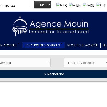
FR
EN
DE
IT
29 105 844
N À L'ANNÉE
LOCATION DE VACANCES
RECHERCHE AVANCÉE
BL
Recherche