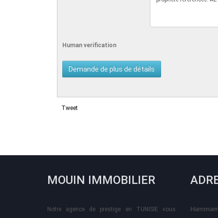
Human verification
Tweet
MOUIN IMMOBILIER
ADR
Notre agence de prestige en TUNISIE vous
Hammame