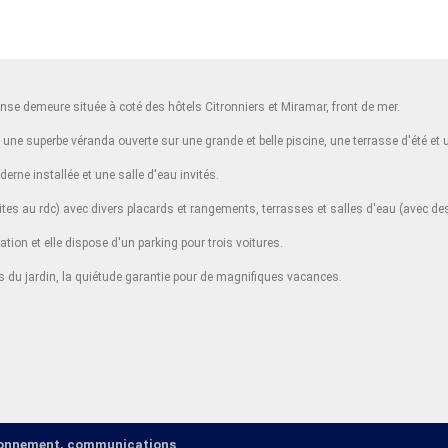
se demeure située à coté des hôtels Citronniers et Miramar, front de mer.
une superbe véranda ouverte sur une grande et belle piscine, une terrasse d'été et u
rne installée et une salle d'eau invités.
suites au rdc) avec divers placards et rangements, terrasses et salles d'eau (avec d
ation et elle dispose d'un parking pour trois voitures.
s du jardin, la quiétude garantie pour de magnifiques vacances.
ironnement, communications