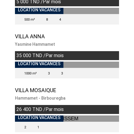
5 000 TND /Par mois
INDISPONIBLE
LOCATION VACANCES
500 m²
8
4
VILLA ANNA
Yasmine Hammamet
35 000 TND /Par mois
LOCATION VACANCES
1000 m²
3
3
VILLA MOSAIQUE
Hammamet - Birbouregba
26 400 TND /Par mois
LOCATION VACANCES
2
1