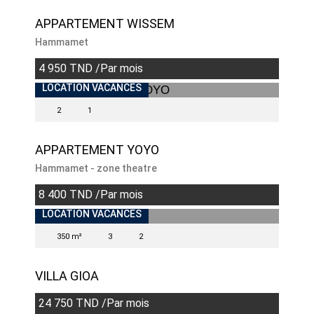
APPARTEMENT WISSEM
Hammamet
4 950 TND /Par mois
INDISPONIBLE
LOCATION VACANCES
2
1
APPARTEMENT YOYO
Hammamet - zone theatre
8 400 TND /Par mois
LOCATION VACANCES
350 m²
3
2
VILLA GIOA
24 750 TND /Par mois