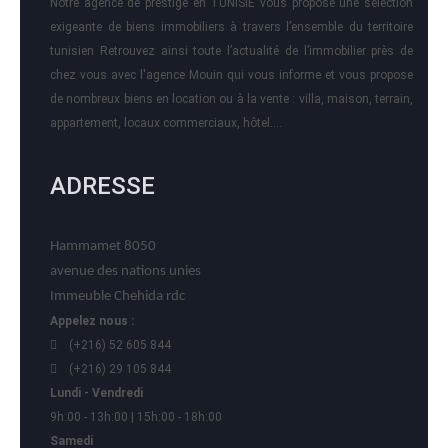
Notre agence de prestige en TUNISIE vous propose une sélection
exigeante de biens immobiliers à travers l’ensemble du territoire
tunisien Retrouvez ainsi toute l’actualité de l’immobilier près de
chez vous avec l'agence Mouin qui vous informe et vous propose
de nombreux biens en location ou à la vente : villa, maison, terrain,
appartement, locaux commerciaux, hôtel….
ADRESSE
Hammamet 8050
avenue des nations unies
Immeuble Chehida rdc
Appelez nous :
(+216) 52 605 844
(+216) 29 105 844
Lundi - Vendredi
9h:00 - 13h:00 | 15h:00 - 18h:00
Samedi