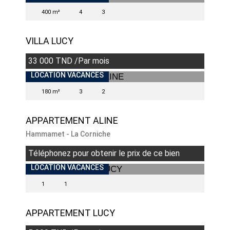
400 m²
4
3
VILLA LUCY
33 000 TND /Par mois
INDISPONIBLE
LOCATION VACANCES
180 m²
3
2
APPARTEMENT ALINE
Hammamet - La Corniche
Téléphonez pour obtenir le prix de ce bien
LOCATION VACANCES
1
1
APPARTEMENT LUCY