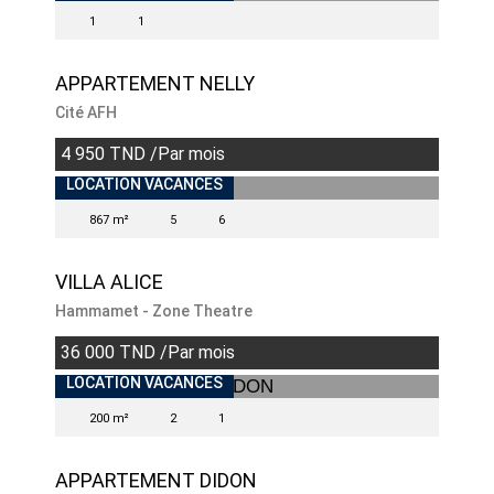
1
1
APPARTEMENT NELLY
Cité AFH
4 950 TND /Par mois
INDISPONIBLE
LOCATION VACANCES
867 m²
5
6
VILLA ALICE
Hammamet - Zone Theatre
36 000 TND /Par mois
LOCATION VACANCES
200 m²
2
1
APPARTEMENT DIDON