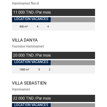
Hammamet Nord
11 000 TND /Par mois
LOCATION VACANCES
400 m²
4
4
VILLA DANYA
Yasmine Hammamet
20 000 TND /Par mois
INDISPONIBLE
LOCATION VACANCES
1000 m²
3
2
VILLA SEBASTIEN
Hammamet
22 000 TND /Par mois
LOCATION VACANCES