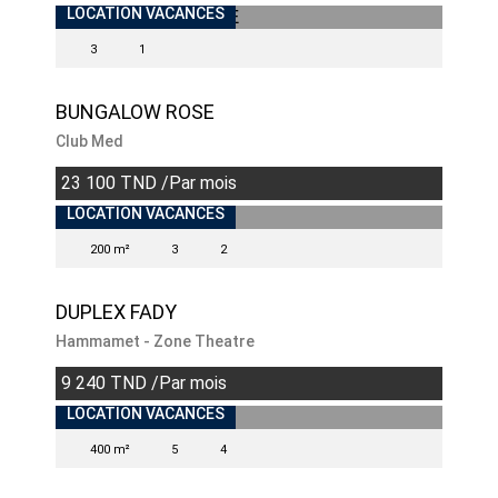
LOCATION VACANCES
3
1
BUNGALOW ROSE
Club Med
23 100 TND /Par mois
INDISPONIBLE
LOCATION VACANCES
200 m²
3
2
DUPLEX FADY
Hammamet - Zone Theatre
9 240 TND /Par mois
INDISPONIBLE
LOCATION VACANCES
400 m²
5
4