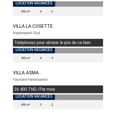
INDISPONIBLE
LOCATION VACANCES
350 m²
4
4
VILLA LA COSETTE
Hammamet Sud
Téléphonez pour obtenir le prix de ce bien
LOCATION VACANCES
350 m²
4
3
VILLA ASMA
Yasmine Hammamet
26 400 TND /Par mois
INDISPONIBLE
LOCATION VACANCES
690 m²
3
2