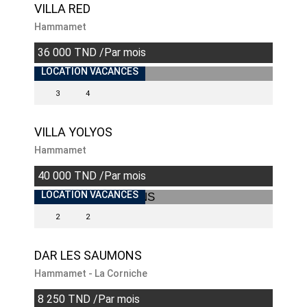
VILLA RED
Hammamet
36 000 TND /Par mois
LOCATION VACANCES
3
4
VILLA YOLYOS
Hammamet
40 000 TND /Par mois
INDISPONIBLE
LOCATION VACANCES
2
2
DAR LES SAUMONS
Hammamet - La Corniche
8 250 TND /Par mois
BIENS EXCEPTIONNELS