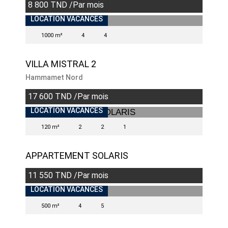
8 800 TND /Par mois
INDISPONIBLE
LOCATION VACANCES
1000 m²
4
4
VILLA MISTRAL 2
Hammamet Nord
17 600 TND /Par mois
INDISPONIBLE
LOCATION VACANCES
120 m²
2
2
1
APPARTEMENT SOLARIS
11 550 TND /Par mois
LOCATION VACANCES
500 m²
4
5