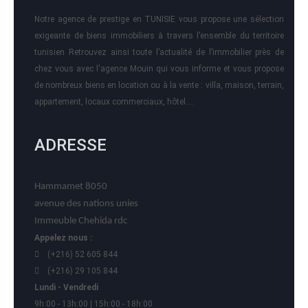
Notre agence de prestige en TUNISIE vous propose une sélection
exigeante de biens immobiliers à travers l’ensemble du territoire
tunisien Retrouvez ainsi toute l’actualité de l’immobilier près de
chez vous avec l'agence Mouin qui vous informe et vous propose
de nombreux biens en location ou à la vente : villa, maison, terrain,
appartement, locaux commerciaux, hôtel….
ADRESSE
Hammamet 8050
avenue des nations unies
Immeuble Chehida rdc
Appelez nous :
(+216) 52 605 844
(+216) 29 105 844
Lundi - Vendredi
9h:00 - 13h:00 | 15h:00 - 18h:00