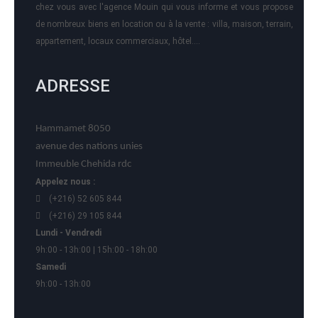
chez vous avec l'agence Mouin qui vous informe et vous propose
de nombreux biens en location ou à la vente : villa, maison, terrain,
appartement, locaux commerciaux, hôtel….
ADRESSE
Hammamet 8050
avenue des nations unies
Immeuble Chehida rdc
Appelez nous :
(+216) 52 605 844
(+216) 29 105 844
Lundi - Vendredi
9h:00 - 13h:00 | 15h:00 - 18h:00
Samedi
9h:00 - 13h:00