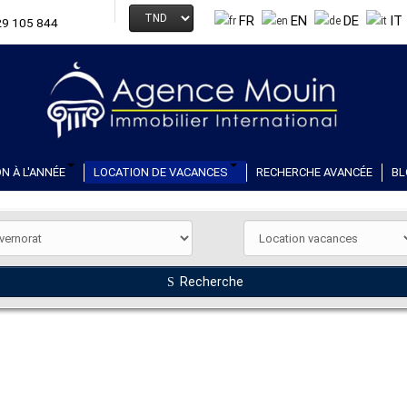
FR
EN
DE
IT
29 105 844
N À L'ANNÉE
LOCATION DE VACANCES
RECHERCHE AVANCÉE
BL
Recherche