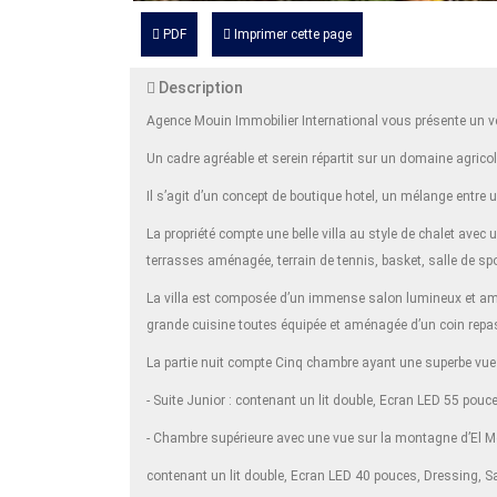
PDF
Imprimer cette page
Description
Agence Mouin Immobilier International vous présente un vé
Un cadre agréable et serein répartit sur un domaine agrico
Il s’agit d’un concept de boutique hotel, un mélange entre u
La propriété compte une belle villa au style de chalet ave
terrasses aménagée, terrain de tennis, basket, salle de sp
La villa est composée d’un immense salon lumineux et aména
grande cuisine toutes équipée et aménagée d’un coin repa
La partie nuit compte Cinq chambre ayant une superbe vue
- Suite Junior : contenant un lit double, Ecran LED 55 pouc
- Chambre supérieure avec une vue sur la montagne d’El M
contenant un lit double, Ecran LED 40 pouces, Dressing, S