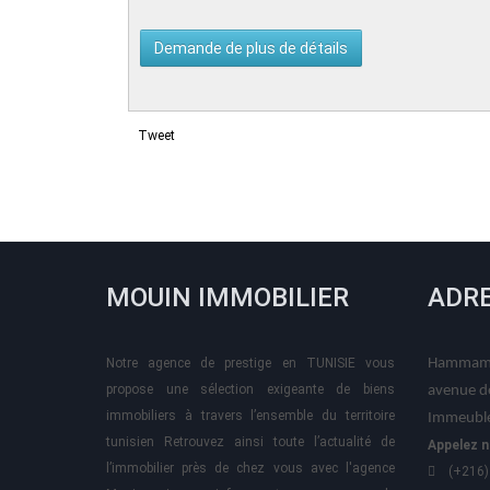
Tweet
MOUIN IMMOBILIER
ADR
Notre agence de prestige en TUNISIE vous
Hammame
propose une sélection exigeante de biens
avenue d
immobiliers à travers l’ensemble du territoire
Immeuble
tunisien Retrouvez ainsi toute l’actualité de
Appelez n
l’immobilier près de chez vous avec l'agence
(+216)