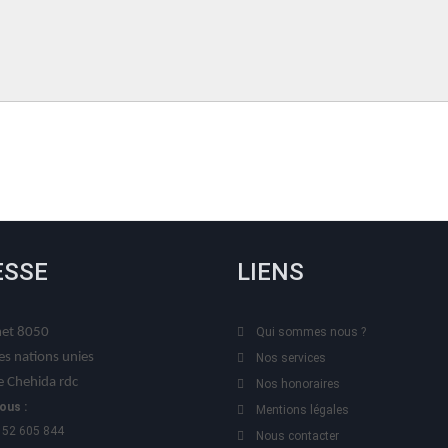
ESSE
LIENS
t 8050
Qui sommes nous ?
es nations unies
Nos services
 Chehida rdc
Nos honoraires
ous :
Mentions légales
 52 605 844
Nous contacter