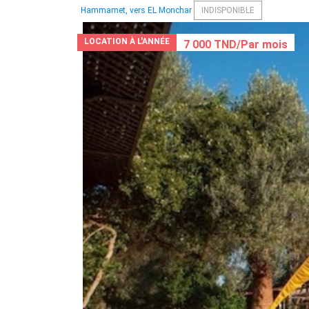
Hammamet, vers EL Monchar
INDISPONIBLE
LOCATION À L'ANNÉE
7 000 TND/Par mois