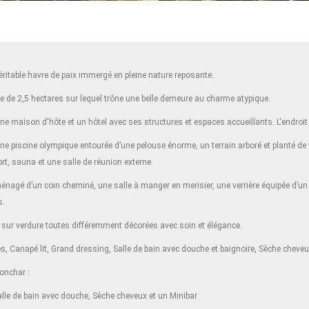
ritable havre de paix immergé en pleine nature reposante.
le de 2,5 hectares sur lequel trône une belle demeure au charme atypique.
ne maison d'hôte et un hôtel avec ses structures et espaces accueillants. L'endroit a
c une piscine olympique entourée d’une pelouse énorme, un terrain arboré et planté d
ort, sauna et une salle de réunion externe.
gé d’un coin cheminé, une salle à manger en merisier, une verrière équipée d’un sa
s.
 sur verdure toutes différemment décorées avec soin et élégance.
es, Canapé lit, Grand dressing, Salle de bain avec douche et baignoire, Sèche cheveu
onchar :
alle de bain avec douche, Sèche cheveux et un Minibar