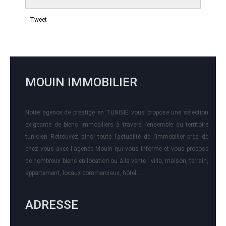
Tweet
MOUIN IMMOBILIER
Notre agence de prestige en TUNISIE vous propose une sélection
exigeante de biens immobiliers à travers l’ensemble du territoire
tunisien Retrouvez ainsi toute l’actualité de l’immobilier près de
chez vous avec l'agence Mouin qui vous informe et vous propose
de nombreux biens en location ou à la vente : villa, maison, terrain,
appartement, locaux commerciaux, hôtel….
ADRESSE