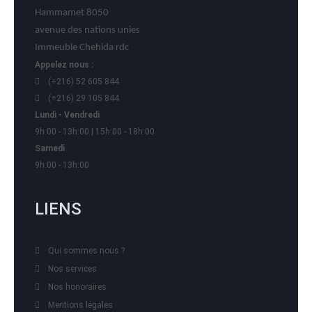
Hammamet 8050
avenue des nations unies
Immeuble Chehida rdc
Appelez nous :
(+216) 52 605 844
(+216) 29 105 844
Lundi - Vendredi
9h:00 - 13h:00 | 15h:00 - 18h:00
Samedi
9h:00 - 13h:00
LIENS
Qui sommes nous ?
Nos services
Nos honoraires
Mentions légales