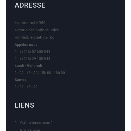
ADRESSE
Hammamet 8050
avenue des nations unies
Immeuble Chehida rdc
Appelez nous :
(+216) 52 605 844
(+216) 29 105 844
Lundi - Vendredi
9h:00 - 13h:00 | 15h:00 - 18h:00
Samedi
9h:00 - 13h:00
LIENS
Qui sommes nous ?
Nos services