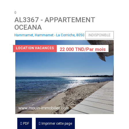
0
AL3367
- APPARTEMENT
OCEANA
Hammamet, Hammamet - La Corniche, 8050
INDISPONIBLE
LOCATION VACANCES
22 000 TND/Par mois
PDF
Imprimer cette page