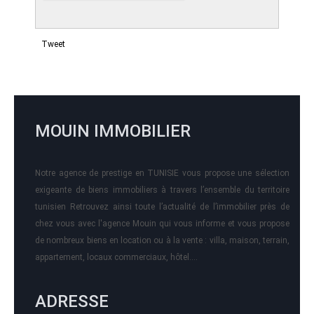
Tweet
MOUIN IMMOBILIER
Notre agence de prestige en TUNISIE vous propose une sélection
exigeante de biens immobiliers à travers l’ensemble du territoire
tunisien Retrouvez ainsi toute l’actualité de l’immobilier près de
chez vous avec l'agence Mouin qui vous informe et vous propose
de nombreux biens en location ou à la vente : villa, maison, terrain,
appartement, locaux commerciaux, hôtel….
ADRESSE