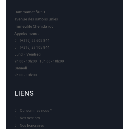
Hammamet 8050
avenue des nations unies
Immeuble Chehida rdc
Appelez nous :
(+216) 52 605 844
(+216) 29 105 844
Lundi - Vendredi
9h:00 - 13h:00 | 15h:00 - 18h:00
Samedi
9h:00 - 13h:00
LIENS
Qui sommes nous ?
Nos services
Nos honoraires