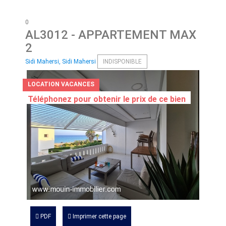
0
AL3012
- APPARTEMENT MAX
2
Sidi Mahersi, Sidi Mahersi
INDISPONIBLE
LOCATION VACANCES
Téléphonez pour obtenir le prix de ce bien
PDF
Imprimer cette page