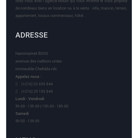
chez vous avec l'agence Mouin qui vous informe et vous propose
de nombreux biens en location ou à la vente : villa, maison, terrain,
appartement, locaux commerciaux, hôtel….
ADRESSE
Hammamet 8050
avenue des nations unies
Immeuble Chehida rdc
Appelez nous :
(+216) 52 605 844
(+216) 29 105 844
Lundi - Vendredi
9h:00 - 13h:00 | 15h:00 - 18h:00
Samedi
9h:00 - 13h:00