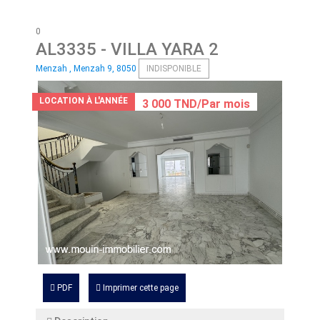
0
AL3335
- VILLA YARA 2
Menzah , Menzah 9, 8050
INDISPONIBLE
LOCATION À L'ANNÉE
3 000 TND/Par mois
PDF
Imprimer cette page