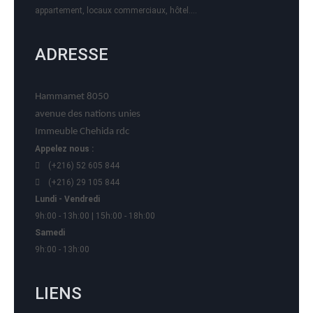
appartement, locaux commerciaux, hôtel….
ADRESSE
Hammamet 8050
avenue des nations unies
Immeuble Chehida rdc
Appelez nous :
(+216) 52 605 844
(+216) 29 105 844
Lundi - Vendredi
9h:00 - 13h:00 | 15h:00 - 18h:00
Samedi
9h:00 - 13h:00
LIENS