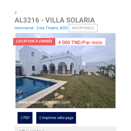
0
AL3216
- VILLA SOLARIA
Hammamet - Zone Theatre, 8050
INDISPONIBLE
LOCATION À L'ANNÉE
4 000 TND/Par mois
PDF
Imprimer cette page