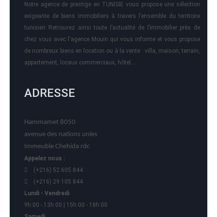
Notre agence de prestige en TUNISIE vous propose une sélection
exigeante de biens immobiliers à travers l’ensemble du territoire
tunisien Retrouvez ainsi toute l’actualité de l’immobilier près de
chez vous avec l'agence Mouin qui vous informe et vous propose
de nombreux biens en location ou à la vente : villa, maison, terrain,
appartement, locaux commerciaux, hôtel….
ADRESSE
Hammamet 8050
avenue des nations unies
Immeuble Chehida rdc
Appelez nous :
(+216) 52 605 844
(+216) 29 105 844
Lundi - Vendredi
9h:00 - 13h:00 | 15h:00 - 18h:00
Samedi