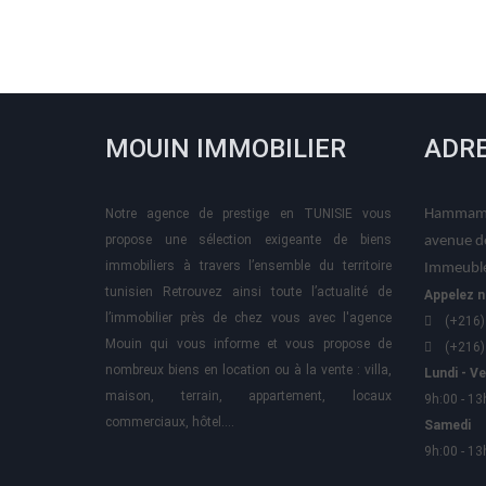
MOUIN IMMOBILIER
ADR
Notre agence de prestige en TUNISIE vous
Hammame
propose une sélection exigeante de biens
avenue d
immobiliers à travers l’ensemble du territoire
Immeuble
tunisien Retrouvez ainsi toute l’actualité de
Appelez n
l’immobilier près de chez vous avec l'agence
(+216)
Mouin qui vous informe et vous propose de
(+216)
nombreux biens en location ou à la vente : villa,
Lundi - V
maison, terrain, appartement, locaux
9h:00 - 13
commerciaux, hôtel….
Samedi
9h:00 - 13