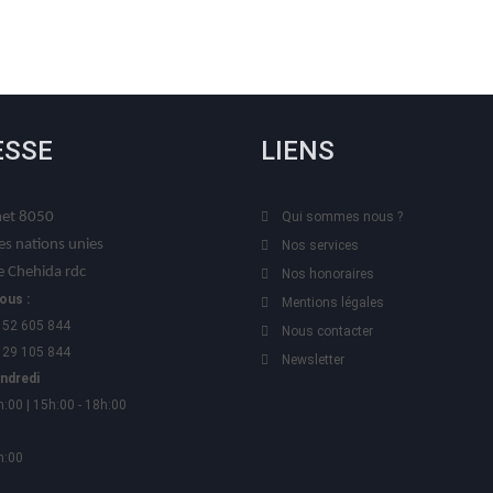
ESSE
LIENS
t 8050
Qui sommes nous ?
es nations unies
Nos services
 Chehida rdc
Nos honoraires
ous :
Mentions légales
 52 605 844
Nous contacter
 29 105 844
Newsletter
endredi
h:00 | 15h:00 - 18h:00
h:00