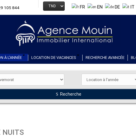
FR
EN
DE
IT
29 105 844
N À L'ANNÉE
LOCATION DE VACANCES
RECHERCHE AVANCÉE
BL
Recherche
E NUITS